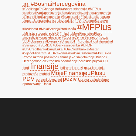
#BosnaiHercegovina
#BBI
#ChallengeToChange
#efikasnost
#finansije #MFPlus
#racionalizacijaposlovanja #analizaposlovanja #savjetovanje
#FinansijskoSavjetovanje
#finansiranje
#fiskalizacija
#grant
#IntesaSanpaolobanka
#investicije
#IPA
#KantonSarajevo
#MFPlus
#likvidnost
#MalaiSrednjaPreduzeća
#MinistarstvoprivredeKS
#mladi
#MojeFinansijeuPlusu
#investicijskosavjetovanje
#OpćinaCentarSarajevo
#poziv
3EU4Business #EvropskaUnija #BiH
#profitabilnost
#projekat
#Sarajevo
#SERDA
#Sparkassebanka
#UNDP
#UniCreditbankaBanjaLuka
#UniCreditbankaMostar
#VijećeMinistaraBiH
#ZakonoFiskalnim SistemimaFBiH
Akta
Promo aktaba poslovno i finansijsko savjetovanje
Bosna i
Hercegovina
elektronsko podnošenje poreskih prijava
EU
finansije
fond
indirektni porezi
mala i srednja
MojeFinansijeuPlusu
preduzeća
mobitel
PDV
poziv
porezni obveznici
Uprava za indirektno
oporezivanje
Usaid