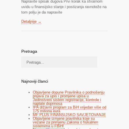
Napravite spisak dugova Prvi korak ka stvarnom
uvidu u finansijsko stanje i postizanja ravnoteže na
tom polju je da napravite
Detaljnije →
Pretraga
Najnoviji članci
Objavljene dopune Pravilnika o podnošenju
prijava za upis i promjene upisa u
Jedinstveni sistem registracije, kontrole i
naplate doprinosa
IPA državni program za BiH vrijedan više od
175 miliona eura
MF PLUS FINANSIJSKO SAVJETOVANJE
Objavljene izmjene pravilnika koje su
vezane za primjenu Zakona o fiskalnim
sistemima u FBiH!