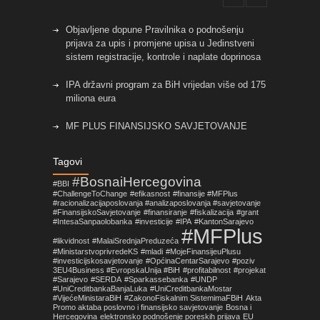
Objavljene dopune Pravilnika o podnošenju
prijava za upis i promjene upisa u Jedinstveni
sistem registracije, kontrole i naplate doprinosa
IPA državni program za BiH vrijedan više od 175
miliona eura
MF PLUS FINANSIJSKO SAVJETOVANJE
Objavljene izmjene pravilnika koje su vezane za
Tagovi
primjenu Zakona o fiskalnim sistemima u FBiH!
#BosnaiHercegovina
#BBI
#ChallengeToChange
#efikasnost
#finansije #MFPlus
Nova prilika za mala i srednja preduzeća sa
#racionalizacijaposlovanja #analizaposlovanja #savjetovanje
područja Općine Centar Sarajevo
#FinansijskoSavjetovanje
#finansiranje
#fiskalizacija
#grant
#IntesaSanpaolobanka
#investicije
#IPA
#KantonSarajevo
#MFPlus
#likvidnost
#MalaiSrednjaPreduzeća
#MinistarstvoprivredeKS
#mladi
#MojeFinansijeuPlusu
#investicijskosavjetovanje
#OpćinaCentarSarajevo
#poziv
3EU4Business #EvropskaUnija #BiH
#profitabilnost
#projekat
#Sarajevo
#SERDA
#Sparkassebanka
#UNDP
#UniCreditbankaBanjaLuka
#UniCreditbankaMostar
#VijećeMinistaraBiH
#ZakonoFiskalnim SistemimaFBiH
Akta
Promo aktaba poslovno i finansijsko savjetovanje
Bosna i
Hercegovina
elektronsko podnošenje poreskih prijava
EU