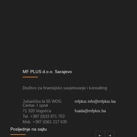
MF PLUS d.o.o. Sarajevo
Društvo za finansijsko savjetovanje i konsalting
Jošanička br.55 WOG
mfplus.info@mfplus.ba
Centar- I sprat
71 320 Vogošća
fuada@mfplus.ba
Tel. +387 (0)33 871 753
Mob. +387 (0)61 217 635
Posljednje na sajtu