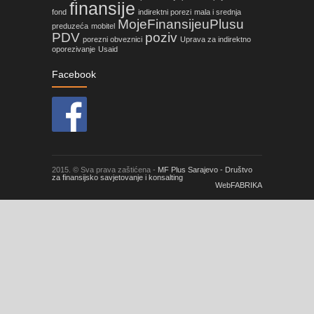
finansije
fond
indirektni porezi
mala i srednja
MojeFinansijeuPlusu
preduzeća
mobitel
PDV
poziv
porezni obveznici
Uprava za indirektno
oporezivanje
Usaid
Facebook
2015. © Sva prava zaštićena -
MF Plus Sarajevo - Društvo
za finansijsko savjetovanje i konsalting
WebFABRIKA