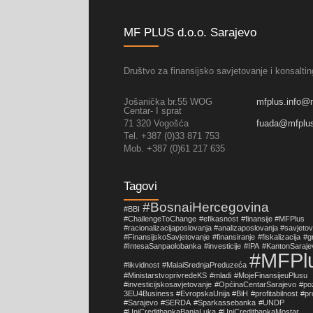
MF PLUS d.o.o. Sarajevo
Društvo za finansijsko savjetovanje i konsaltin
Jošanička br.55 WOG
mfplus.info@
Centar- I sprat
71 320 Vogošća
fuada@mfplu
Tel. +387 (0)33 871 753
Mob. +387 (0)61 217 635
Tagovi
#BosnaiHercegovina
#BBI
#ChallengeToChange
#efikasnost
#finansije #MFPlus
#racionalizacijaposlovanja #analizaposlovanja #savjeto
#FinansijskoSavjetovanje
#finansiranje
#fiskalizacija
#g
#IntesaSanpaolobanka
#investicije
#IPA
#KantonSaraje
#MFPl
#likvidnost
#MalaiSrednjaPreduzeća
#MinistarstvoprivredeKS
#mladi
#MojeFinansijeuPlusu
#investicijskosavjetovanje
#OpćinaCentarSarajevo
#po
3EU4Business #EvropskaUnija #BiH
#profitabilnost
#pr
#Sarajevo
#SERDA
#Sparkassebanka
#UNDP
#UniCreditbankaBanjaLuka
#UniCreditbankaMostar