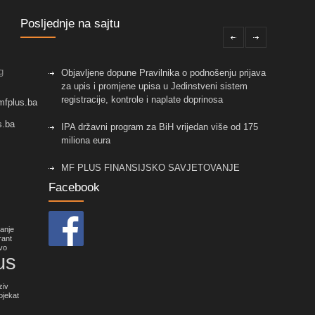
Posljednje na sajtu
g
Objavljene dopune Pravilnika o podnošenju prijava
za upis i promjene upisa u Jedinstveni sistem
registracije, kontrole i naplate doprinosa
mfplus.ba
s.ba
IPA državni program za BiH vrijedan više od 175
miliona eura
MF PLUS FINANSIJSKO SAVJETOVANJE
Facebook
Objavljene izmjene pravilnika koje su vezane za
primjenu Zakona o fiskalnim sistemima u FBiH!
vanje
Nova prilika za mala i srednja preduzeća sa
rant
vo
područja Općine Centar Sarajevo
us
ziv
ojekat