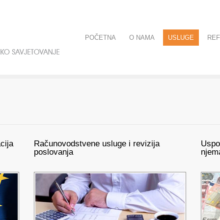
POČETNA
O NAMA
USLUGE
RE
cija
Računovodstvene usluge i revizija
Uspo
poslovanja
njem