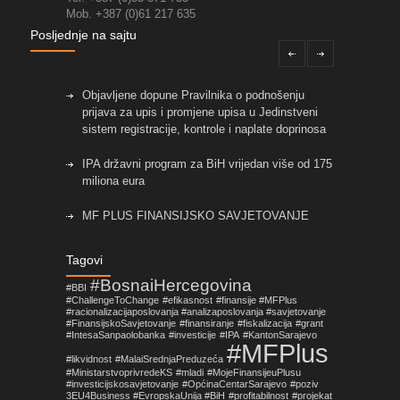
Mob. +387 (0)61 217 635
Posljednje na sajtu
Objavljene dopune Pravilnika o podnošenju
prijava za upis i promjene upisa u Jedinstveni
sistem registracije, kontrole i naplate doprinosa
IPA državni program za BiH vrijedan više od 175
miliona eura
MF PLUS FINANSIJSKO SAVJETOVANJE
Objavljene izmjene pravilnika koje su vezane za
Tagovi
primjenu Zakona o fiskalnim sistemima u FBiH!
#BosnaiHercegovina
#BBI
#ChallengeToChange
#efikasnost
#finansije #MFPlus
Nova prilika za mala i srednja preduzeća sa
#racionalizacijaposlovanja #analizaposlovanja #savjetovanje
područja Općine Centar Sarajevo
#FinansijskoSavjetovanje
#finansiranje
#fiskalizacija
#grant
#IntesaSanpaolobanka
#investicije
#IPA
#KantonSarajevo
#MFPlus
#likvidnost
#MalaiSrednjaPreduzeća
#MinistarstvoprivredeKS
#mladi
#MojeFinansijeuPlusu
#investicijskosavjetovanje
#OpćinaCentarSarajevo
#poziv
3EU4Business #EvropskaUnija #BiH
#profitabilnost
#projekat