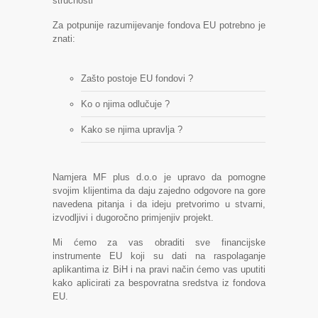
stručnosti
Za potpunije razumijevanje fondova EU potrebno je
znati:
Zašto postoje EU fondovi ?
Ko o njima odlučuje ?
Kako se njima upravlja ?
Namjera MF plus d.o.o je upravo da pomogne
svojim klijentima da daju zajedno odgovore na gore
navedena pitanja i da ideju pretvorimo u stvarni,
izvodljivi i dugoročno primjenjiv projekt.
Mi ćemo za vas obraditi sve financijske
instrumente EU koji su dati na raspolaganje
aplikantima iz BiH i na pravi način ćemo vas uputiti
kako aplicirati za bespovratna sredstva iz fondova
EU.