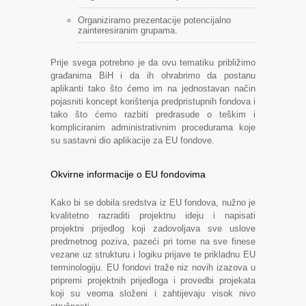
Organiziramo prezentacije potencijalno
zainteresiranim grupama.
Prije svega potrebno je da ovu tematiku približimo
građanima BiH i da ih ohrabrimo da postanu
aplikanti tako što ćemo im na jednostavan način
pojasniti koncept korištenja predpristupnih fondova i
tako što ćemo razbiti predrasude o teškim i
kompliciranim administrativnim procedurama koje
su sastavni dio aplikacije za EU fondove.
Okvirne informacije o EU fondovima
Kako bi se dobila sredstva iz EU fondova, nužno je
kvalitetno razraditi projektnu ideju i napisati
projektni prijedlog koji zadovoljava sve uslove
predmetnog poziva, pazeći pri tome na sve finese
vezane uz strukturu i logiku prijave te prikladnu EU
terminologiju. EU fondovi traže niz novih izazova u
pripremi projektnih prijedloga i provedbi projekata
koji su veoma složeni i zahtijevaju visok nivo