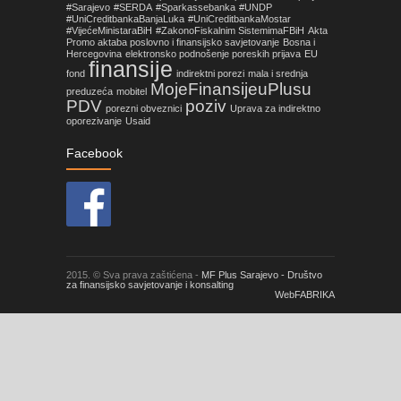
#Sarajevo
#SERDA
#Sparkassebanka
#UNDP
#UniCreditbankaBanjaLuka
#UniCreditbankaMostar
#VijećeMinistaraBiH
#ZakonoFiskalnim SistemimaFBiH
Akta
Promo aktaba poslovno i finansijsko savjetovanje
Bosna i
Hercegovina
elektronsko podnošenje poreskih prijava
EU
finansije
fond
indirektni porezi
mala i srednja
MojeFinansijeuPlusu
preduzeća
mobitel
PDV
poziv
porezni obveznici
Uprava za indirektno
oporezivanje
Usaid
Facebook
2015. © Sva prava zaštićena -
MF Plus Sarajevo - Društvo
za finansijsko savjetovanje i konsalting
WebFABRIKA