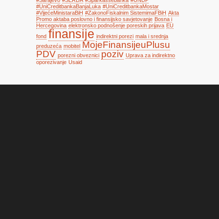
#UniCreditbankaBanjaLuka
#UniCreditbankaMostar
#VijećeMinistaraBiH
#ZakonoFiskalnim SistemimaFBiH
Akta
Promo aktaba poslovno i finansijsko savjetovanje
Bosna i
Hercegovina
elektronsko podnošenje poreskih prijava
EU
finansije
fond
indirektni porezi
mala i srednja
MojeFinansijeuPlusu
preduzeća
mobitel
PDV
poziv
porezni obveznici
Uprava za indirektno
oporezivanje
Usaid