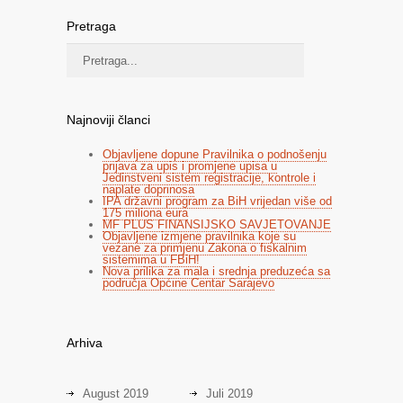
Pretraga
Najnoviji članci
Objavljene dopune Pravilnika o podnošenju
prijava za upis i promjene upisa u
Jedinstveni sistem registracije, kontrole i
naplate doprinosa
IPA državni program za BiH vrijedan više od
175 miliona eura
MF PLUS FINANSIJSKO SAVJETOVANJE
Objavljene izmjene pravilnika koje su
vezane za primjenu Zakona o fiskalnim
sistemima u FBiH!
Nova prilika za mala i srednja preduzeća sa
područja Općine Centar Sarajevo
Arhiva
August 2019
Juli 2019