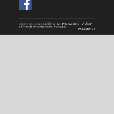
2015. © Sva prava zaštićena -
MF Plus Sarajevo - Društvo
za finansijsko savjetovanje i konsalting
WebFABRIKA