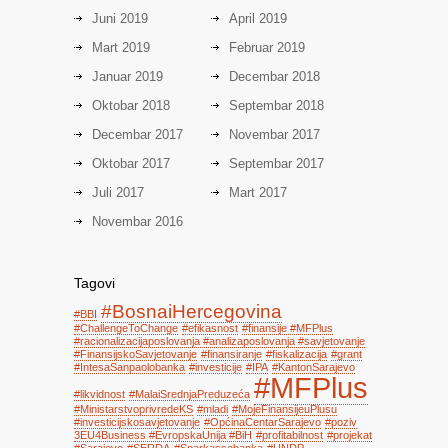
Juni 2019
April 2019
Mart 2019
Februar 2019
Januar 2019
Decembar 2018
Oktobar 2018
Septembar 2018
Decembar 2017
Novembar 2017
Oktobar 2017
Septembar 2017
Juli 2017
Mart 2017
Novembar 2016
Tagovi
#BosnaiHercegovina
#BBI
#ChallengeToChange
#efikasnost
#finansije #MFPlus
#racionalizacijaposlovanja #analizaposlovanja #savjetovanje
#FinansijskoSavjetovanje
#finansiranje
#fiskalizacija
#grant
#IntesaSanpaolobanka
#investicije
#IPA
#KantonSarajevo
#MFPlus
#likvidnost
#MalaiSrednjaPreduzeća
#MinistarstvoprivredeKS
#mladi
#MojeFinansijeuPlusu
#investicijskosavjetovanje
#OpćinaCentarSarajevo
#poziv
3EU4Business #EvropskaUnija #BiH
#profitabilnost
#projekat
#Sarajevo
#SERDA
#Sparkassebanka
#UNDP