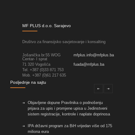
MF PLUS d.o.o. Sarajevo
Društvo za finansijsko savjetovanje i konsalting
Jošanička br.55 WOG
mfplus.info@mfplus.ba
Centar- I sprat
71 320 Vogošća
fuada@mfplus.ba
Tel. +387 (0)33 871 753
Mob. +387 (0)61 217 635
Posljednje na sajtu
Objavljene dopune Pravilnika o podnošenju
prijava za upis i promjene upisa u Jedinstveni
sistem registracije, kontrole i naplate doprinosa
IPA državni program za BiH vrijedan više od 175
miliona eura