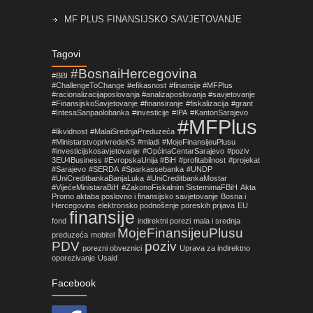
MF PLUS FINANSIJSKO SAVJETOVANJE
Objavljene izmjene pravilnika koje su vezane za
Tagovi
primjenu Zakona o fiskalnim sistemima u FBiH!
#BosnaiHercegovina
#BBI
#ChallengeToChange
#efikasnost
#finansije #MFPlus
Nova prilika za mala i srednja preduzeća sa
#racionalizacijaposlovanja #analizaposlovanja #savjetovanje
područja Općine Centar Sarajevo
#FinansijskoSavjetovanje
#finansiranje
#fiskalizacija
#grant
#IntesaSanpaolobanka
#investicije
#IPA
#KantonSarajevo
#MFPlus
#likvidnost
#MalaiSrednjaPreduzeća
#MinistarstvoprivredeKS
#mladi
#MojeFinansijeuPlusu
#investicijskosavjetovanje
#OpćinaCentarSarajevo
#poziv
3EU4Business #EvropskaUnija #BiH
#profitabilnost
#projekat
#Sarajevo
#SERDA
#Sparkassebanka
#UNDP
#UniCreditbankaBanjaLuka
#UniCreditbankaMostar
#VijećeMinistaraBiH
#ZakonoFiskalnim SistemimaFBiH
Akta
Promo aktaba poslovno i finansijsko savjetovanje
Bosna i
Hercegovina
elektronsko podnošenje poreskih prijava
EU
finansije
fond
indirektni porezi
mala i srednja
MojeFinansijeuPlusu
preduzeća
mobitel
PDV
poziv
porezni obveznici
Uprava za indirektno
oporezivanje
Usaid
Facebook