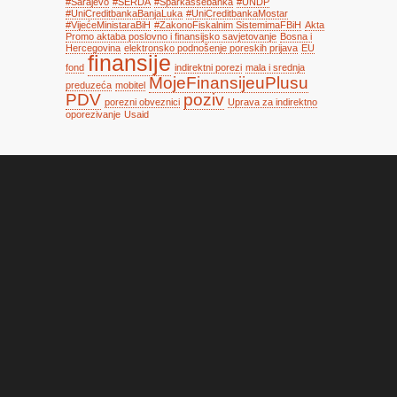
#Sarajevo
#SERDA
#Sparkassebanka
#UNDP
#UniCreditbankaBanjaLuka
#UniCreditbankaMostar
#VijećeMinistaraBiH
#ZakonoFiskalnim SistemimaFBiH
Akta
Promo aktaba poslovno i finansijsko savjetovanje
Bosna i
Hercegovina
elektronsko podnošenje poreskih prijava
EU
finansije
fond
indirektni porezi
mala i srednja
MojeFinansijeuPlusu
preduzeća
mobitel
PDV
poziv
porezni obveznici
Uprava za indirektno
oporezivanje
Usaid