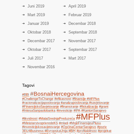
Juni 2019
April 2019
Mart 2019
Februar 2019
Januar 2019
Decembar 2018
Oktobar 2018
Septembar 2018
Decembar 2017
Novembar 2017
Oktobar 2017
Septembar 2017
Juli 2017
Mart 2017
Novembar 2016
Tagovi
#BosnaiHercegovina
#BBI
#ChallengeToChange
#efikasnost
#finansije #MFPlus
#racionalizacijaposlovanja #analizaposlovanja #savjetovanje
#FinansijskoSavjetovanje
#finansiranje
#fiskalizacija
#grant
#IntesaSanpaolobanka
#investicije
#IPA
#KantonSarajevo
#MFPlus
#likvidnost
#MalaiSrednjaPreduzeća
#MinistarstvoprivredeKS
#mladi
#MojeFinansijeuPlusu
#investicijskosavjetovanje
#OpćinaCentarSarajevo
#poziv
3EU4Business #EvropskaUnija #BiH
#profitabilnost
#projekat