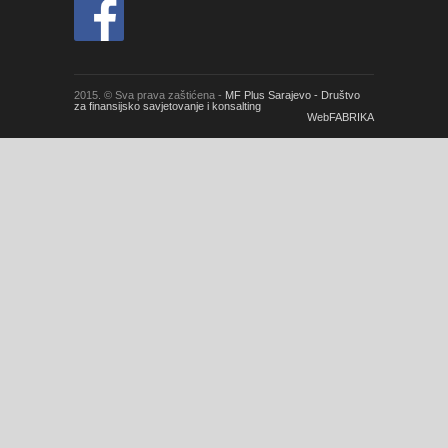
2015. © Sva prava zaštićena -
MF Plus Sarajevo - Društvo
za finansijsko savjetovanje i konsalting
WebFABRIKA