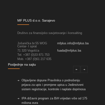
MF PLUS d.o.o. Sarajevo
Društvo za finansijsko savjetovanje i konsalting
Jošanička br.55 WOG
mfplus.info@mfplus.ba
Centar- I sprat
71 320 Vogošća
fuada@mfplus.ba
Tel. +387 (0)33 871 753
Mob. +387 (0)61 217 635
Posljednje na sajtu
Objavljene dopune Pravilnika o podnošenju
prijava za upis i promjene upisa u Jedinstveni
sistem registracije, kontrole i naplate doprinosa
IPA državni program za BiH vrijedan više od 175
miliona eura