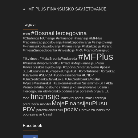
MF PLUS FINANSIJSKO SAVJETOVANJE
Objavljene izmjene pravilnika koje su vezane za
Tagovi
primjenu Zakona o fiskalnim sistemima u FBiH!
#BosnaiHercegovina
#BBI
#ChallengeToChange
#efikasnost
#finansije #MFPlus
Nova prilika za mala i srednja preduzeća sa
#racionalizacijaposlovanja #analizaposlovanja #savjetovanje
područja Općine Centar Sarajevo
#FinansijskoSavjetovanje
#finansiranje
#fiskalizacija
#grant
#IntesaSanpaolobanka
#investicije
#IPA
#KantonSarajevo
#MFPlus
#likvidnost
#MalaiSrednjaPreduzeća
#MinistarstvoprivredeKS
#mladi
#MojeFinansijeuPlusu
#investicijskosavjetovanje
#OpćinaCentarSarajevo
#poziv
3EU4Business #EvropskaUnija #BiH
#profitabilnost
#projekat
#Sarajevo
#SERDA
#Sparkassebanka
#UNDP
#UniCreditbankaBanjaLuka
#UniCreditbankaMostar
#VijećeMinistaraBiH
#ZakonoFiskalnim SistemimaFBiH
Akta
Promo aktaba poslovno i finansijsko savjetovanje
Bosna i
Hercegovina
elektronsko podnošenje poreskih prijava
EU
finansije
fond
indirektni porezi
mala i srednja
MojeFinansijeuPlusu
preduzeća
mobitel
PDV
poziv
porezni obveznici
Uprava za indirektno
oporezivanje
Usaid
Facebook