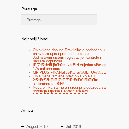
Pretraga
Najnoviji članci
Objavljene dopune Pravilnika o podnošenju
prijava za upis i promjene upisa u
Jedinstveni sistem registracije, kontrole i
naplate doprinosa
IPA državni program za BiH vrijedan više od
175 miliona eura
MF PLUS FINANSIJSKO SAVJETOVANJE
Objavljene izmjene pravilnika koje su
vezane za primjenu Zakona o fiskalnim
sistemima u FBiH!
Nova prilika za mala i srednja preduzeća sa
područja Općine Centar Sarajevo
Arhiva
August 2019
Juli 2019