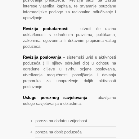
poslovanja preduzeća. Revizija služi da zaštiti
interese vlasnika kapitala, te stvaranje pouzdane
informacijske podloge za racionalno odlučivanje i
upravljanje.
Revizija podudarnosti
– utvrdit će razinu
usklađenosti s određenim pravilima, politikama,
zakonima, ugovorima ili državnim propisima vašeg
poduzeća.
Revizija poslovanja
– sistemski uvid u aktivnosti
poduzeća ( ili njihov određeni dio) u odnosu na
određene ciljeve u svrhu ocjene poslovanja,
utvrđivanja mogućnosti poboljšanja i davanja
preporuka za unapređenje daljih aktivnosti
poslovanje..
Usluge poreznog savjetovanja
– obavljamo
usluge savjetovanja u oblastima:
poreza na dodatnu vrijednost
poreza na dobit poduzeća