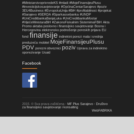
#MinistarstvoprivredeKS
#mladi
#MojeFinansijeuPlusu
#investicijskosavjetovanje
#OpćinaCentarSarajevo
#poziv
3EU4Business #EvropskaUnija #BiH
#profitabilnost
#projekat
#Sarajevo
#SERDA
#Sparkassebanka
#UNDP
#UniCreditbankaBanjaLuka
#UniCreditbankaMostar
#VijećeMinistaraBiH
#ZakonoFiskalnim SistemimaFBiH
Akta
Promo aktaba poslovno i finansijsko savjetovanje
Bosna i
Hercegovina
elektronsko podnošenje poreskih prijava
EU
finansije
fond
indirektni porezi
mala i srednja
MojeFinansijeuPlusu
preduzeća
mobitel
PDV
poziv
porezni obveznici
Uprava za indirektno
oporezivanje
Usaid
Facebook
2015. © Sva prava zaštićena -
MF Plus Sarajevo - Društvo
za finansijsko savjetovanje i konsalting
WebFABRIKA