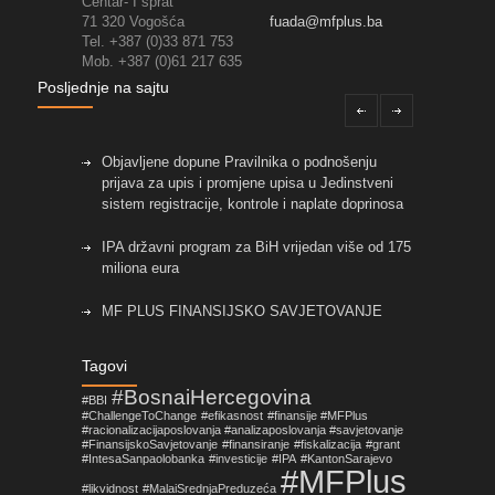
Centar- I sprat
71 320 Vogošća
fuada@mfplus.ba
Tel. +387 (0)33 871 753
Mob. +387 (0)61 217 635
Posljednje na sajtu
Objavljene dopune Pravilnika o podnošenju
prijava za upis i promjene upisa u Jedinstveni
sistem registracije, kontrole i naplate doprinosa
IPA državni program za BiH vrijedan više od 175
miliona eura
MF PLUS FINANSIJSKO SAVJETOVANJE
Objavljene izmjene pravilnika koje su vezane za
Tagovi
primjenu Zakona o fiskalnim sistemima u FBiH!
#BosnaiHercegovina
#BBI
#ChallengeToChange
#efikasnost
#finansije #MFPlus
Nova prilika za mala i srednja preduzeća sa
#racionalizacijaposlovanja #analizaposlovanja #savjetovanje
područja Općine Centar Sarajevo
#FinansijskoSavjetovanje
#finansiranje
#fiskalizacija
#grant
#IntesaSanpaolobanka
#investicije
#IPA
#KantonSarajevo
#MFPlus
#likvidnost
#MalaiSrednjaPreduzeća