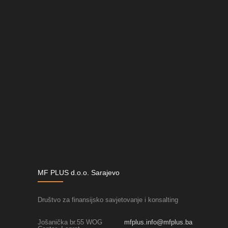
MF PLUS d.o.o. Sarajevo
Društvo za finansijsko savjetovanje i konsalting
Jošanička br.55 WOG
mfplus.info@mfplus.ba