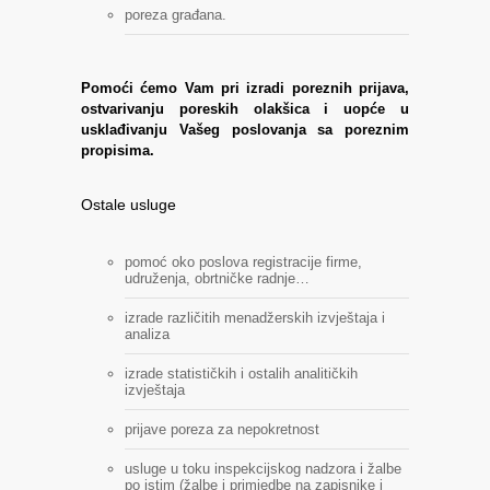
poreza građana.
Pomoći ćemo Vam pri izradi poreznih prijava,
ostvarivanju poreskih olakšica i uopće u
usklađivanju Vašeg poslovanja sa poreznim
propisima.
Ostale usluge
pomoć oko poslova registracije firme,
udruženja, obrtničke radnje…
izrade različitih menadžerskih izvještaja i
analiza
izrade statističkih i ostalih analitičkih
izvještaja
prijave poreza za nepokretnost
usluge u toku inspekcijskog nadzora i žalbe
po istim (žalbe i primjedbe na zapisnike i