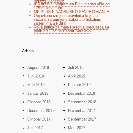
naplate doprinosa
IPA državni program za BiH vrijedan više od
175 miliona eura
MF PLUS FINANSIJSKO SAVJETOVANJE
Objavljene izmjene pravilnika koje su
vezane za primjenu Zakona o fiskalnim
sistemima u FBiH!
Nova prilika za mala i srednja preduzeća sa
područja Općine Centar Sarajevo
Arhiva
August 2019
Juli 2019
Juni 2019
April 2019
Mart 2019
Februar 2019
Januar 2019
Decembar 2018
Oktobar 2018
Septembar 2018
Decembar 2017
Novembar 2017
Oktobar 2017
Septembar 2017
Juli 2017
Mart 2017