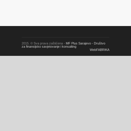
2015. © Sva prava zaštićena -
MF Plus Sarajevo - Društvo
za finansijsko savjetovanje i konsalting
WebFABRIKA