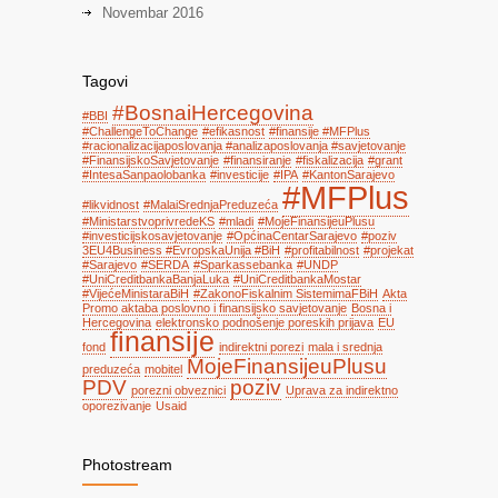
Novembar 2016
Tagovi
#BosnaiHercegovina
#BBI
#ChallengeToChange
#efikasnost
#finansije #MFPlus
#racionalizacijaposlovanja #analizaposlovanja #savjetovanje
#FinansijskoSavjetovanje
#finansiranje
#fiskalizacija
#grant
#IntesaSanpaolobanka
#investicije
#IPA
#KantonSarajevo
#MFPlus
#likvidnost
#MalaiSrednjaPreduzeća
#MinistarstvoprivredeKS
#mladi
#MojeFinansijeuPlusu
#investicijskosavjetovanje
#OpćinaCentarSarajevo
#poziv
3EU4Business #EvropskaUnija #BiH
#profitabilnost
#projekat
#Sarajevo
#SERDA
#Sparkassebanka
#UNDP
#UniCreditbankaBanjaLuka
#UniCreditbankaMostar
#VijećeMinistaraBiH
#ZakonoFiskalnim SistemimaFBiH
Akta
Promo aktaba poslovno i finansijsko savjetovanje
Bosna i
Hercegovina
elektronsko podnošenje poreskih prijava
EU
finansije
fond
indirektni porezi
mala i srednja
MojeFinansijeuPlusu
preduzeća
mobitel
PDV
poziv
porezni obveznici
Uprava za indirektno
oporezivanje
Usaid
Photostream