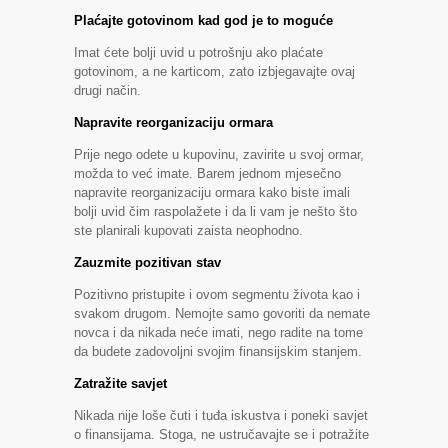
Plaćajte gotovinom kad god je to moguće
Imat ćete bolji uvid u potrošnju ako plaćate
gotovinom, a ne karticom, zato izbjegavajte ovaj
drugi način.
Napravite reorganizaciju ormara
Prije nego odete u kupovinu, zavirite u svoj ormar,
možda to već imate. Barem jednom mjesečno
napravite reorganizaciju ormara kako biste imali
bolji uvid čim raspolažete i da li vam je nešto što
ste planirali kupovati zaista neophodno.
Zauzmite pozitivan stav
Pozitivno pristupite i ovom segmentu života kao i
svakom drugom. Nemojte samo govoriti da nemate
novca i da nikada neće imati, nego radite na tome
da budete zadovoljni svojim finansijskim stanjem.
Zatražite savjet
Nikada nije loše čuti i tuđa iskustva i poneki savjet
o finansijama. Stoga, ne ustručavajte se i potražite