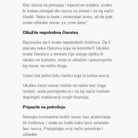
Bez obzira na primanja i mjesečne izdatke, svako
bi trebao odvajati dio novca sa strane i na taj način
štediti. Neka to bude i minimalan iznos, ali da ipak
imate ušteđen novac za „crne dane“.
Otkažite nepotrebna članstva
Razmislite da li imate nepotrebnih troškova. Da li
plaćate neka članstva koja ne koristite?! Ukoliko
imate članstvo u teretani čije usluge rijetko ili
nikako ne koristite, onda to otkažite i preusmjerite
taj novac na nešto drugo.
Izbaci bar jednu lošu naviku koja te košta novca
Ukoliko često novac trošite na nešto bez čega
možeš, onda promijenite to i na taj način možete
doprinijeti stabilizaciji svojih finansija.
Pripazite na potrošnju
Nemojte konstantno trošiti novac bez analiziranja
tih troškova, i onda se čuditi kako brzo ostanete
bez novca. Preispitajte svoj način potrošnje i
uštedite.