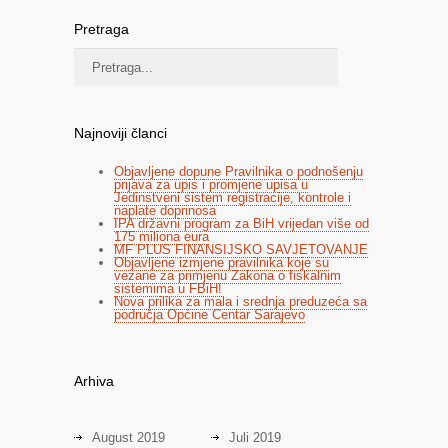
Pretraga
Najnoviji članci
Objavljene dopune Pravilnika o podnošenju
prijava za upis i promjene upisa u
Jedinstveni sistem registracije, kontrole i
naplate doprinosa
IPA državni program za BiH vrijedan više od
175 miliona eura
MF PLUS FINANSIJSKO SAVJETOVANJE
Objavljene izmjene pravilnika koje su
vezane za primjenu Zakona o fiskalnim
sistemima u FBiH!
Nova prilika za mala i srednja preduzeća sa
područja Općine Centar Sarajevo
Arhiva
August 2019
Juli 2019