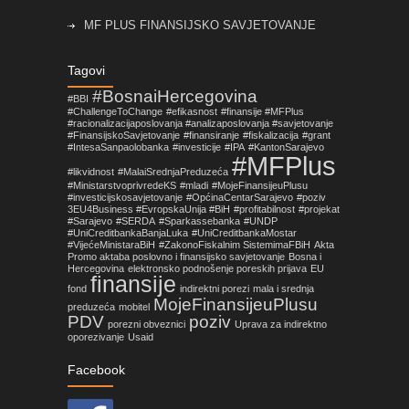
MF PLUS FINANSIJSKO SAVJETOVANJE
Objavljene izmjene pravilnika koje su vezane za
Tagovi
primjenu Zakona o fiskalnim sistemima u FBiH!
#BosnaiHercegovina
#BBI
#ChallengeToChange
#efikasnost
#finansije #MFPlus
Nova prilika za mala i srednja preduzeća sa
#racionalizacijaposlovanja #analizaposlovanja #savjetovanje
područja Općine Centar Sarajevo
#FinansijskoSavjetovanje
#finansiranje
#fiskalizacija
#grant
#IntesaSanpaolobanka
#investicije
#IPA
#KantonSarajevo
#MFPlus
#likvidnost
#MalaiSrednjaPreduzeća
#MinistarstvoprivredeKS
#mladi
#MojeFinansijeuPlusu
#investicijskosavjetovanje
#OpćinaCentarSarajevo
#poziv
3EU4Business #EvropskaUnija #BiH
#profitabilnost
#projekat
#Sarajevo
#SERDA
#Sparkassebanka
#UNDP
#UniCreditbankaBanjaLuka
#UniCreditbankaMostar
#VijećeMinistaraBiH
#ZakonoFiskalnim SistemimaFBiH
Akta
Promo aktaba poslovno i finansijsko savjetovanje
Bosna i
Hercegovina
elektronsko podnošenje poreskih prijava
EU
finansije
fond
indirektni porezi
mala i srednja
MojeFinansijeuPlusu
preduzeća
mobitel
PDV
poziv
porezni obveznici
Uprava za indirektno
oporezivanje
Usaid
Facebook