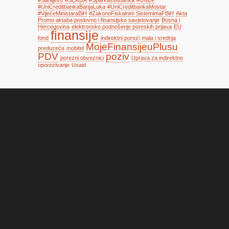
#UniCreditbankaBanjaLuka
#UniCreditbankaMostar
#VijećeMinistaraBiH
#ZakonoFiskalnim SistemimaFBiH
Akta
Promo aktaba poslovno i finansijsko savjetovanje
Bosna i
Hercegovina
elektronsko podnošenje poreskih prijava
EU
finansije
fond
indirektni porezi
mala i srednja
MojeFinansijeuPlusu
preduzeća
mobitel
PDV
poziv
porezni obveznici
Uprava za indirektno
oporezivanje
Usaid