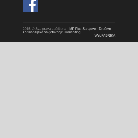
2015. © Sva prava zaštićena -
MF Plus Sarajevo - Društvo
za finansijsko savjetovanje i konsalting
WebFABRIKA