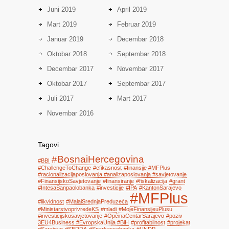
Juni 2019
April 2019
Mart 2019
Februar 2019
Januar 2019
Decembar 2018
Oktobar 2018
Septembar 2018
Decembar 2017
Novembar 2017
Oktobar 2017
Septembar 2017
Juli 2017
Mart 2017
Novembar 2016
Tagovi
#BosnaiHercegovina
#BBI
#ChallengeToChange
#efikasnost
#finansije #MFPlus
#racionalizacijaposlovanja #analizaposlovanja #savjetovanje
#FinansijskoSavjetovanje
#finansiranje
#fiskalizacija
#grant
#IntesaSanpaolobanka
#investicije
#IPA
#KantonSarajevo
#MFPlus
#likvidnost
#MalaiSrednjaPreduzeća
#MinistarstvoprivredeKS
#mladi
#MojeFinansijeuPlusu
#investicijskosavjetovanje
#OpćinaCentarSarajevo
#poziv
3EU4Business #EvropskaUnija #BiH
#profitabilnost
#projekat
#Sarajevo
#SERDA
#Sparkassebanka
#UNDP