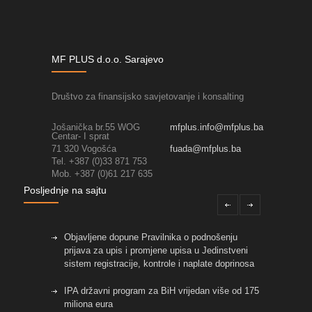
MF PLUS d.o.o. Sarajevo
Društvo za finansijsko savjetovanje i konsalting
Jošanička br.55 WOG
mfplus.info@mfplus.ba
Centar- I sprat
71 320 Vogošća
fuada@mfplus.ba
Tel. +387 (0)33 871 753
Mob. +387 (0)61 217 635
Posljednje na sajtu
Objavljene dopune Pravilnika o podnošenju
prijava za upis i promjene upisa u Jedinstveni
sistem registracije, kontrole i naplate doprinosa
IPA državni program za BiH vrijedan više od 175
miliona eura