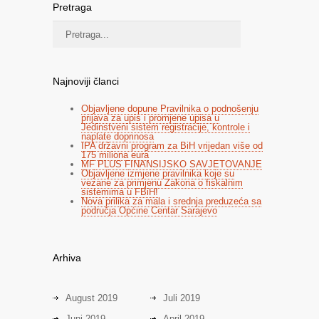
Pretraga
Najnoviji članci
Objavljene dopune Pravilnika o podnošenju
prijava za upis i promjene upisa u
Jedinstveni sistem registracije, kontrole i
naplate doprinosa
IPA državni program za BiH vrijedan više od
175 miliona eura
MF PLUS FINANSIJSKO SAVJETOVANJE
Objavljene izmjene pravilnika koje su
vezane za primjenu Zakona o fiskalnim
sistemima u FBiH!
Nova prilika za mala i srednja preduzeća sa
područja Općine Centar Sarajevo
Arhiva
August 2019
Juli 2019
Juni 2019
April 2019