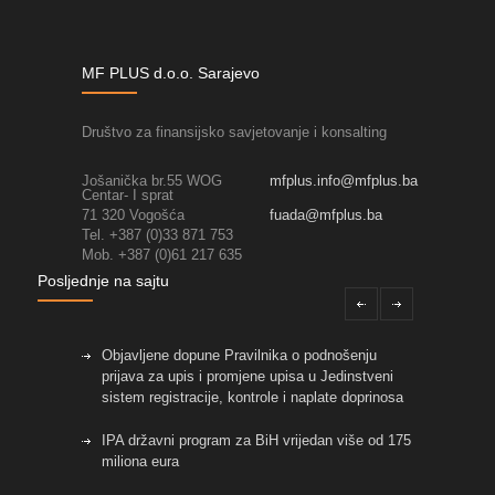
MF PLUS d.o.o. Sarajevo
Društvo za finansijsko savjetovanje i konsalting
Jošanička br.55 WOG
mfplus.info@mfplus.ba
Centar- I sprat
71 320 Vogošća
fuada@mfplus.ba
Tel. +387 (0)33 871 753
Mob. +387 (0)61 217 635
Posljednje na sajtu
Objavljene dopune Pravilnika o podnošenju
prijava za upis i promjene upisa u Jedinstveni
sistem registracije, kontrole i naplate doprinosa
IPA državni program za BiH vrijedan više od 175
miliona eura