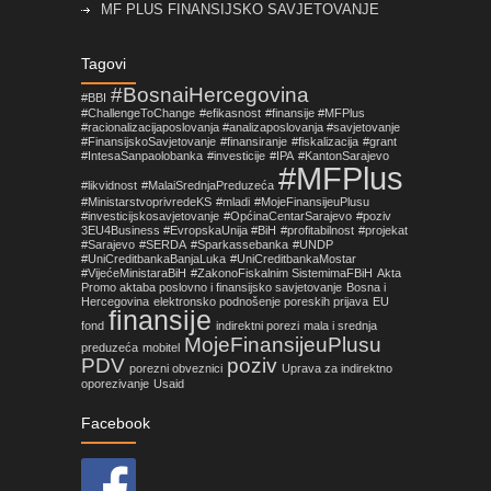
MF PLUS FINANSIJSKO SAVJETOVANJE
Objavljene izmjene pravilnika koje su vezane za
Tagovi
primjenu Zakona o fiskalnim sistemima u FBiH!
#BosnaiHercegovina
#BBI
#ChallengeToChange
#efikasnost
#finansije #MFPlus
Nova prilika za mala i srednja preduzeća sa
#racionalizacijaposlovanja #analizaposlovanja #savjetovanje
područja Općine Centar Sarajevo
#FinansijskoSavjetovanje
#finansiranje
#fiskalizacija
#grant
#IntesaSanpaolobanka
#investicije
#IPA
#KantonSarajevo
#MFPlus
#likvidnost
#MalaiSrednjaPreduzeća
#MinistarstvoprivredeKS
#mladi
#MojeFinansijeuPlusu
#investicijskosavjetovanje
#OpćinaCentarSarajevo
#poziv
3EU4Business #EvropskaUnija #BiH
#profitabilnost
#projekat
#Sarajevo
#SERDA
#Sparkassebanka
#UNDP
#UniCreditbankaBanjaLuka
#UniCreditbankaMostar
#VijećeMinistaraBiH
#ZakonoFiskalnim SistemimaFBiH
Akta
Promo aktaba poslovno i finansijsko savjetovanje
Bosna i
Hercegovina
elektronsko podnošenje poreskih prijava
EU
finansije
fond
indirektni porezi
mala i srednja
MojeFinansijeuPlusu
preduzeća
mobitel
PDV
poziv
porezni obveznici
Uprava za indirektno
oporezivanje
Usaid
Facebook