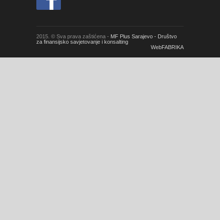
2015. © Sva prava zaštićena -
MF Plus Sarajevo - Društvo
za finansijsko savjetovanje i konsalting
WebFABRIKA