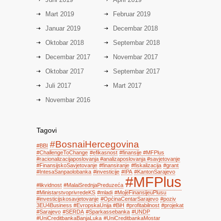
Mart 2019
Februar 2019
Januar 2019
Decembar 2018
Oktobar 2018
Septembar 2018
Decembar 2017
Novembar 2017
Oktobar 2017
Septembar 2017
Juli 2017
Mart 2017
Novembar 2016
Tagovi
#BosnaiHercegovina
#BBI
#ChallengeToChange
#efikasnost
#finansije #MFPlus
#racionalizacijaposlovanja #analizaposlovanja #savjetovanje
#FinansijskoSavjetovanje
#finansiranje
#fiskalizacija
#grant
#IntesaSanpaolobanka
#investicije
#IPA
#KantonSarajevo
#MFPlus
#likvidnost
#MalaiSrednjaPreduzeća
#MinistarstvoprivredeKS
#mladi
#MojeFinansijeuPlusu
#investicijskosavjetovanje
#OpćinaCentarSarajevo
#poziv
3EU4Business #EvropskaUnija #BiH
#profitabilnost
#projekat
#Sarajevo
#SERDA
#Sparkassebanka
#UNDP
#UniCreditbankaBanjaLuka
#UniCreditbankaMostar