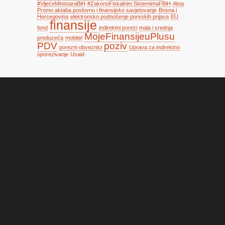
#VijećeMinistaraBiH
#ZakonoFiskalnim SistemimaFBiH
Akta
Promo aktaba poslovno i finansijsko savjetovanje
Bosna i
Hercegovina
elektronsko podnošenje poreskih prijava
EU
finansije
fond
indirektni porezi
mala i srednja
MojeFinansijeuPlusu
preduzeća
mobitel
PDV
poziv
porezni obveznici
Uprava za indirektno
oporezivanje
Usaid