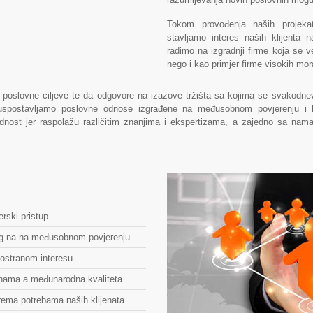
Tokom provođenja naših projekat
stavljamo interes naših klijenta
radimo na izgradnji firme koja se v
nego i kao primjer firme visokih mor
oslovne ciljeve te da odgovore na izazove tržišta sa kojima se svakodnevno
i uspostavljamo poslovne odnose izgrađene na međusobnom povjerenju i l
dnost jer raspolažu različitim znanjima i ekspertizama, a zajedno sa na
erski pristup
g na na međusobnom povjerenju
ostranom interesu.
nama a međunarodna kvaliteta.
rema potrebama naših klijenata.