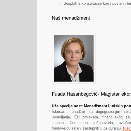
Besplatne konsultacije kao i pošten i f
Naš menadžment
Fuada Hasanbegović- Magistar eko
Uža specijalnost: Menadžment ljudskih pote
Iskusan menadžer sa dugogodišnjim isku
upravljanja, EU projekata, financijskog sa
licence: Certificirani računovođa, ovla
fondove,ovlašteni zastupnik u osiguranju.
fua