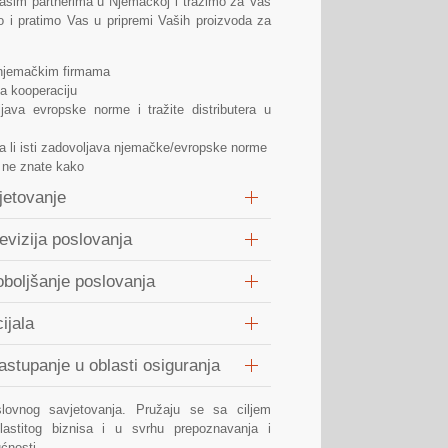
našim partnerima u Njemačkoj i tražimo za Vas
 i pratimo Vas u pripremi Vaših proizvoda za
 njemačkim firmama
a kooperaciju
java evropske norme i tražite distributera u
da li isti zadovoljava njemačke/evropske norme
i ne znate kako
jetovanje
evizija poslovanja
oboljšanje poslovanja
ijala
astupanje u oblasti osiguranja
lovnog savjetovanja. Pružaju se sa ciljem
vlastitog biznisa i u svrhu prepoznavanja i
ćnosti.