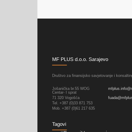
MF PLUS d.o.o. Sarajevo
Društvo za finansijsko savjetovanje i konsaltin
Jošanička br.55 WOG
mfplus.info@
Centar- I sprat
71 320 Vogošća
fuada@mfplu
Tel. +387 (0)33 871 753
Mob. +387 (0)61 217 635
Tagovi