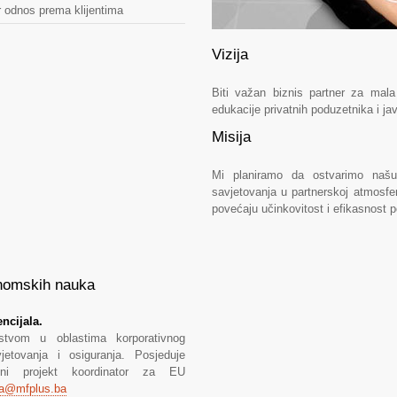
er odnos prema klijentima
Vizija
Biti važan biznis partner za mala
edukacije privatnih poduzetnika i ja
Misija
Mi planiramo da ostvarimo našu 
savjetovanja u partnerskoj atmosf
povećaju učinkovitost i efikasnost p
nomskih nauka
ncijala.
stvom u oblastima korporativnog
vjetovanja i osiguranja. Posjeduje
šteni projekt koordinator za EU
da@mfplus.ba