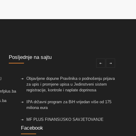
Posljednje na sajtu
g
Objavljene dopune Pravilnika o podnošenju prijava
za upis i promjene upisa u Jedinstveni sistem
registracije, kontrole i naplate doprinosa
mfplus.ba
s.ba
IPA državni program za BiH vrijedan više od 175
miliona eura
MF PLUS FINANSIJSKO SAVJETOVANJE
Facebook
Objavljene izmjene pravilnika koje su vezane za