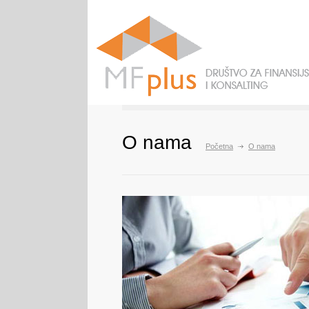
O nama
Početna
O nama