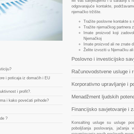
Mi Vas savjetujemo i u saradnji s 
odgovarajuće kontakte, podržavamo
njemačko tržište.
Tražite poslovne kontakte s
Tražite njemačkog partnera z
Imate proizvod koji zadovol
Njemačkoj
Imate proizvod ali ne znate 
Želite izvoziti u Njemačku al
Poslovno i investicijsko sav
ticiju?
Računovodstvene usluge i r
ore i poticaja iz domaćih i EU
Korporativno upravljanje i p
ktivnost i profit?.
Menadžment ljudskih potenc
ima i kako povećati prihode?
Financijsko savjetovanje i z
ude ?
Konsalting usluge su usluge pos
poboljšanja poslovanja, jačanja 
razumijevanja novih poslovnih mogu