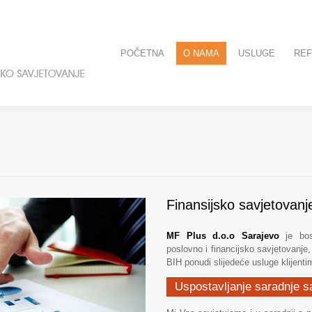
POČETNA
O NAMA
USLUGE
RE
Finansijsko savjetovanje
MF Plus d.o.o Sarajevo
je bos
poslovno i financijsko savjetovanje
BIH ponudi slijedeće usluge klijenti
Uspostavljanje saradnje 