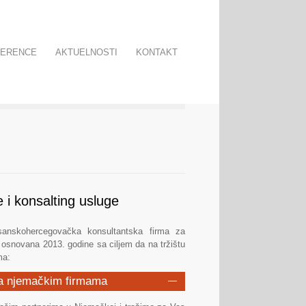
FERENCE
AKTUELNOSTI
KONTAKT
 i konsalting usluge
anskohercegovačka konsultantska firma za
, osnovana 2013. godine sa ciljem da na tržištu
ma:
sa njemačkim firmama