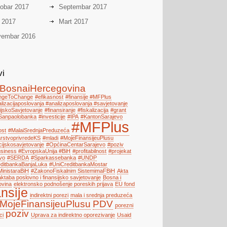
obar 2017
Septembar 2017
i 2017
Mart 2017
embar 2016
vi
BosnaiHercegovina
engeToChange
#efikasnost
#finansije #MFPlus
alizacijaposlovanja #analizaposlovanja #savjetovanje
ijskoSavjetovanje
#finansiranje
#fiskalizacija
#grant
Sanpaolobanka
#investicije
#IPA
#KantonSarajevo
#MFPlus
ost
#MalaiSrednjaPreduzeća
arstvoprivredeKS
#mladi
#MojeFinansijeuPlusu
cijskosavjetovanje
#OpćinaCentarSarajevo
#poziv
iness #EvropskaUnija #BiH
#profitabilnost
#projekat
vo
#SERDA
#Sparkassebanka
#UNDP
ditbankaBanjaLuka
#UniCreditbankaMostar
MinistaraBiH
#ZakonoFiskalnim SistemimaFBiH
Akta
ktaba poslovno i finansijsko savjetovanje
Bosna i
ovina
elektronsko podnošenje poreskih prijava
EU fond
ansije
indirektni porezi
mala i srednja preduzeća
MojeFinansijeuPlusu
PDV
porezni
poziv
ci
Uprava za indirektno oporezivanje
Usaid