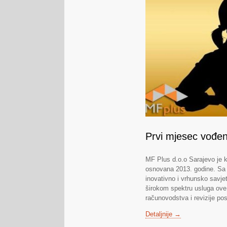
Prvi mjesec vođenj
MF Plus d.o.o Sarajevo je k
osnovana 2013. godine. Sa s
inovativno i vrhunsko savje
širokom spektru usluga ove 
računovodstva i revizije po
Detaljnije →