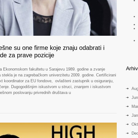
šne su one firme koje znaju odabrati i
ude za prave pozicije
Arhi
na Ekonomskom fakultetu u Sarajevu 1989. godine a zvanje
tekla je na zagrebačkom univerzitetu 2009. godine. Certificirani
kt koordinator za EU fondove, ovlašteni zastupnik u osiguranju,
učenje. Dugogodišnjim iskustvom u struci, znanjem i iskustvom
Aug
ješnom poslovanju privrednih društava u
Jun
Mar
Jan
Okt
Dec