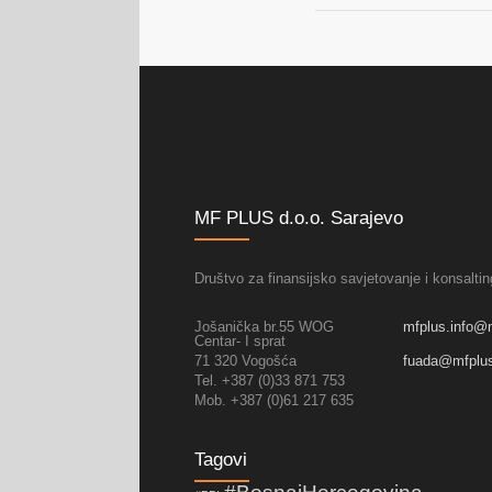
MF PLUS d.o.o. Sarajevo
Društvo za finansijsko savjetovanje i konsaltin
Jošanička br.55 WOG
mfplus.info@
Centar- I sprat
71 320 Vogošća
fuada@mfplu
Tel. +387 (0)33 871 753
Mob. +387 (0)61 217 635
Tagovi