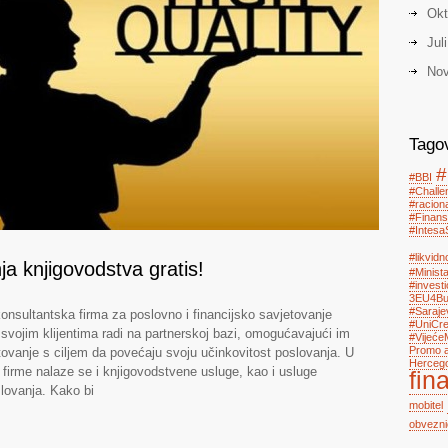
Okt
Jul
Nov
Tago
#
#BBI
#Chall
#racion
#Finans
#Intesa
#likvidn
a knjigovodstva gratis!
#Minist
#investi
3EU4Bus
#Saraje
onsultantska firma za poslovno i financijsko savjetovanje
#UniCre
vojim klijentima radi na partnerskoj bazi, omogućavajući im
#Vijeće
Promo a
tovanje s ciljem da povećaju svoju učinkovitost poslovanja. U
Herceg
firme nalaze se i knjigovodstvene usluge, kao i usluge
fin
slovanja. Kako bi
mobitel
obvezni