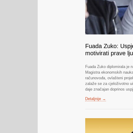
Fuada Zuko: Uspje
motivirati prave lj
Fuada Zuko diplomirala je 
Magistra ekonomskih nauka s
računovođa, ovlašteni proje
zalaže se za cjeloživotno 
daje značajan doprinos usp
Detaljnije →