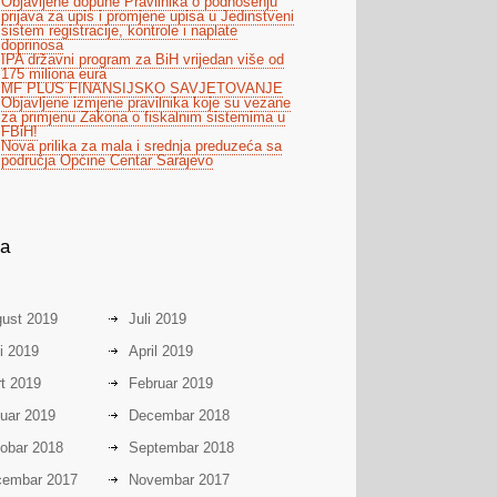
Objavljene dopune Pravilnika o podnošenju
prijava za upis i promjene upisa u Jedinstveni
sistem registracije, kontrole i naplate
doprinosa
IPA državni program za BiH vrijedan više od
175 miliona eura
MF PLUS FINANSIJSKO SAVJETOVANJE
Objavljene izmjene pravilnika koje su vezane
za primjenu Zakona o fiskalnim sistemima u
FBiH!
Nova prilika za mala i srednja preduzeća sa
područja Općine Centar Sarajevo
va
ust 2019
Juli 2019
i 2019
April 2019
t 2019
Februar 2019
uar 2019
Decembar 2018
obar 2018
Septembar 2018
embar 2017
Novembar 2017