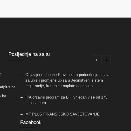
Posljednje na sajtu
g
Objavljene dopune Pravilnika o podnošenju prijava
za upis i promjene upisa u Jedinstveni sistem
registracije, kontrole i naplate doprinosa
mfplus.ba
s.ba
IPA državni program za BiH vrijedan više od 175
miliona eura
MF PLUS FINANSIJSKO SAVJETOVANJE
Facebook
Objavljene izmjene pravilnika koje su vezane za