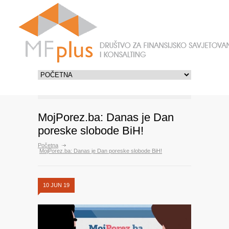
MojPorez.ba: Danas je Dan
poreske slobode BiH!
Početna
MojPorez.ba: Danas je Dan poreske slobode BiH!
10 JUN 19