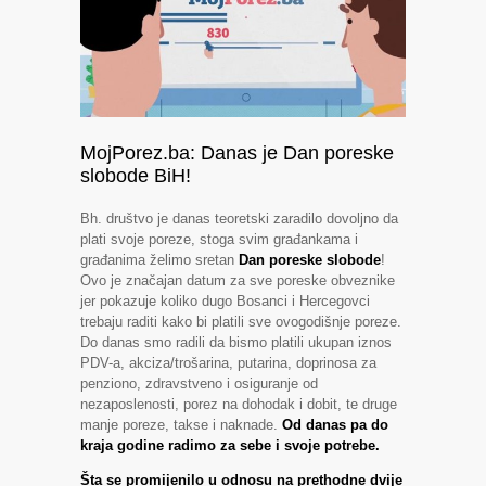
MojPorez.ba: Danas je Dan poreske
slobode BiH!
Bh. društvo je danas teoretski zaradilo dovoljno da
plati svoje poreze, stoga svim građankama i
građanima želimo sretan
Dan poreske slobode
!
Ovo je značajan datum za sve poreske obveznike
jer pokazuje koliko dugo Bosanci i Hercegovci
trebaju raditi kako bi platili sve ovogodišnje poreze.
Do danas smo radili da bismo platili ukupan iznos
PDV-a, akciza/trošarina, putarina, doprinosa za
penziono, zdravstveno i osiguranje od
nezaposlenosti, porez na dohodak i dobit, te druge
manje poreze, takse i naknade.
Od danas pa do
kraja godine radimo za sebe i svoje potrebe.
Šta se promijenilo u odnosu na prethodne dvije