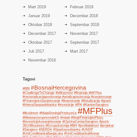
Mart 2019
Februar 2019
Januar 2019
Decembar 2018
Oktobar 2018
Septembar 2018
Decembar 2017
Novembar 2017
Oktobar 2017
Septembar 2017
Juli 2017
Mart 2017
Novembar 2016
Tagovi
#BosnaiHercegovina
#BBI
#ChallengeToChange
#efikasnost
#finansije #MFPlus
#racionalizacijaposlovanja #analizaposlovanja #savjetovanje
#FinansijskoSavjetovanje
#finansiranje
#fiskalizacija
#grant
#IntesaSanpaolobanka
#investicije
#IPA
#KantonSarajevo
#MFPlus
#likvidnost
#MalaiSrednjaPreduzeća
#MinistarstvoprivredeKS
#mladi
#MojeFinansijeuPlusu
#investicijskosavjetovanje
#OpćinaCentarSarajevo
#poziv
3EU4Business #EvropskaUnija #BiH
#profitabilnost
#projekat
#Sarajevo
#SERDA
#Sparkassebanka
#UNDP
#UniCreditbankaBanjaLuka
#UniCreditbankaMostar