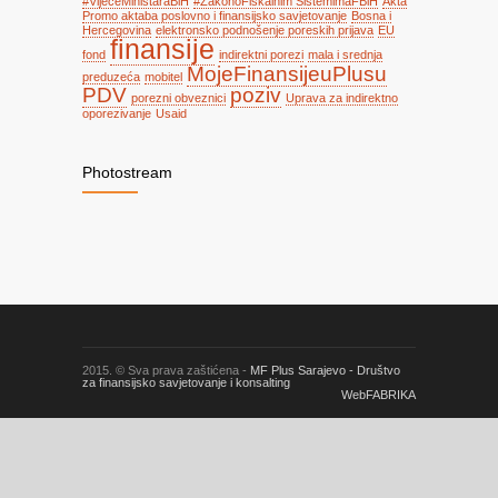
#VijećeMinistaraBiH
#ZakonoFiskalnim SistemimaFBiH
Akta
Promo aktaba poslovno i finansijsko savjetovanje
Bosna i
Hercegovina
elektronsko podnošenje poreskih prijava
EU
finansije
fond
indirektni porezi
mala i srednja
MojeFinansijeuPlusu
preduzeća
mobitel
PDV
poziv
porezni obveznici
Uprava za indirektno
oporezivanje
Usaid
Photostream
2015. © Sva prava zaštićena -
MF Plus Sarajevo - Društvo
za finansijsko savjetovanje i konsalting
WebFABRIKA