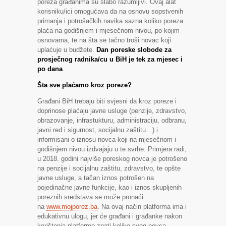
poreza građanima su slabo razumljivi. Ovaj alat
korisniku/ici omogućava da na osnovu sopstvenih
primanja i potrošačkih navika sazna koliko poreza
plaća na godišnjem i mjesečnom nivou, po kojim
osnovama, te na šta se tačno troši novac koji
uplaćuje u budžete.
Dan poreske slobode za
prosječnog radnika/cu u BiH je tek za mjesec i
po dana
.
Šta sve plaćamo kroz poreze?
Građani BiH trebaju biti svjesni da kroz poreze i
doprinose plaćaju javne usluge (penzije, zdravstvo,
obrazovanje, infrastukturu, administraciju, odbranu,
javni red i sigurnost, socijalnu zaštitu…) i
informisani o iznosu novca koji na mjesečnom i
godišnjem nivou izdvajaju u te svrhe. Primjera radi,
u 2018. godini najviše poreskog novca je potrošeno
na penzije i socijalnu zaštitu, zdravstvo, te opšte
javne usluge, a tačan iznos potrošen na
pojedinačne javne funkcije, kao i iznos skupljenih
poreznih sredstava se može pronaći
na
www.mojporez.ba
. Na ovaj način platforma ima i
edukativnu ulogu, jer će građani i građanke nakon
korištenja platforme znati koliko svog novca