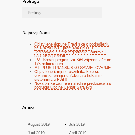
Pretraga
Najnoviji članci
Objavljene dopune Pravilnika o podnošenju
prijava za upis i promjene upisa u
Jedinstveni sistem registracije, kontrole i
naplate doprinosa
IPA državni program za BiH vrijedan više od
175 miliona eura
MF PLUS FINANSIJSKO SAVJETOVANJE
Objavljene izmjene pravilnika koje su
vezane za primjenu Zakona o fiskalnim
sistemima u FBiH!
Nova prilika za mala i srednja preduzeća sa
područja Općine Centar Sarajevo
Arhiva
August 2019
Juli 2019
Juni 2019
April 2019