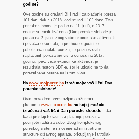
godine?
Ove godine su građani BiH radili za plaćanje poreza
161 dan, dok su 2018. godine radili 162 dana (Dan
poreske slobode je padao na 11. juni), a 2017.
godine su radili 152 dana (Dan poreske slobode je
padao na 2. juni). Zbog veće ekonomske aktivnosti
i povećane kontrole, u prethodnoj godini je
poboljšana naplata poreza, te je iznos svih
naplaćenih poreza bio viši u odnosu na 2017.
godinu. Ipak, veća ekonomka aktivnost je
rezultirala rastom BDP-a, što je uticalo na to da
porezni teret ostane na istom nivou.
Na
www.mojporez.ba
izračunajte vaš lični Dan
poreske slobode!
Ovim povodom predstavljamo ažuriranu
platformu
www.mojporez.ba
na kojoj možete
izračunati vaš lični Dan poreske slobode
– dan
kada prestajete raditi za plaćanje poreza, a
počinjete raditi za sebe. Zbog kompleksnog
poreskog sistema i složene administrativne
strukture državnog aparata, prikupljanje i utrošak