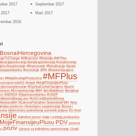
obar 2017
Septembar 2017
i 2017
Mart 2017
embar 2016
vi
BosnaiHercegovina
engeToChange
#efikasnost
#finansije #MFPlus
alizacijaposlovanja #analizaposlovanja #savjetovanje
ijskoSavjetovanje
#finansiranje
#fiskalizacija
#grant
Sanpaolobanka
#investicije
#IPA
#KantonSarajevo
#MFPlus
ost
#MalaiSrednjaPreduzeća
arstvoprivredeKS
#mladi
#MojeFinansijeuPlusu
cijskosavjetovanje
#OpćinaCentarSarajevo
#poziv
iness #EvropskaUnija #BiH
#profitabilnost
#projekat
vo
#SERDA
#Sparkassebanka
#UNDP
ditbankaBanjaLuka
#UniCreditbankaMostar
MinistaraBiH
#ZakonoFiskalnim SistemimaFBiH
Akta
ktaba poslovno i finansijsko savjetovanje
Bosna i
ovina
elektronsko podnošenje poreskih prijava
EU fond
ansije
indirektni porezi
mala i srednja preduzeća
MojeFinansijeuPlusu
PDV
porezni
poziv
ci
Uprava za indirektno oporezivanje
Usaid