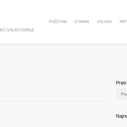
POČETNA
O NAMA
USLUGE
RE
Pret
Najno