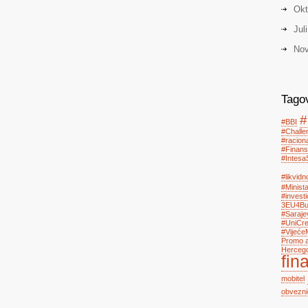
Okt
Jul
Nov
Tago
#
#BBI
#Chall
#racion
#Finans
#Intesa
#likvidn
#Minist
#investi
3EU4Bus
#Saraje
#UniCre
#Vijeće
Promo a
Herceg
fin
mobitel
obvezni