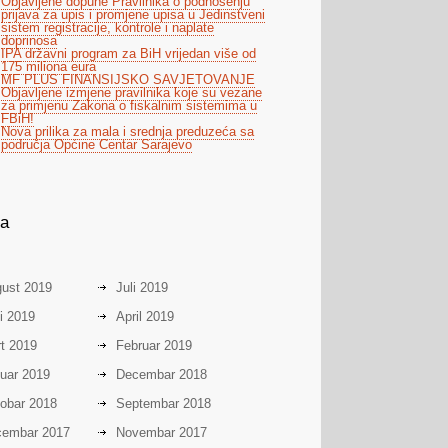
Objavljene dopune Pravilnika o podnošenju
prijava za upis i promjene upisa u Jedinstveni
sistem registracije, kontrole i naplate
doprinosa
IPA državni program za BiH vrijedan više od
175 miliona eura
MF PLUS FINANSIJSKO SAVJETOVANJE
Objavljene izmjene pravilnika koje su vezane
za primjenu Zakona o fiskalnim sistemima u
FBiH!
Nova prilika za mala i srednja preduzeća sa
područja Općine Centar Sarajevo
va
ust 2019
Juli 2019
i 2019
April 2019
t 2019
Februar 2019
uar 2019
Decembar 2018
obar 2018
Septembar 2018
embar 2017
Novembar 2017