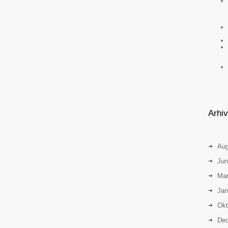
Arhi
Aug
Jun
Mar
Jan
Okt
Dec