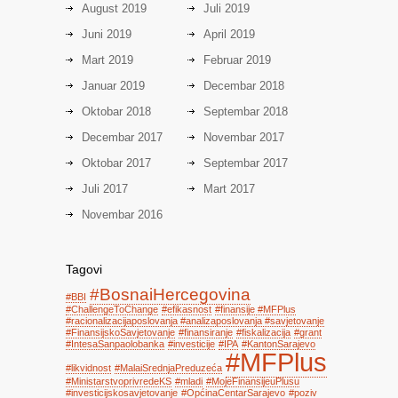
August 2019
Juli 2019
Juni 2019
April 2019
Mart 2019
Februar 2019
Januar 2019
Decembar 2018
Oktobar 2018
Septembar 2018
Decembar 2017
Novembar 2017
Oktobar 2017
Septembar 2017
Juli 2017
Mart 2017
Novembar 2016
Tagovi
#BosnaiHercegovina
#BBI
#ChallengeToChange
#efikasnost
#finansije #MFPlus
#racionalizacijaposlovanja #analizaposlovanja #savjetovanje
#FinansijskoSavjetovanje
#finansiranje
#fiskalizacija
#grant
#IntesaSanpaolobanka
#investicije
#IPA
#KantonSarajevo
#MFPlus
#likvidnost
#MalaiSrednjaPreduzeća
#MinistarstvoprivredeKS
#mladi
#MojeFinansijeuPlusu
#investicijskosavjetovanje
#OpćinaCentarSarajevo
#poziv