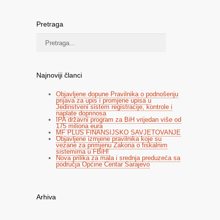
Pretraga
Najnoviji članci
Objavljene dopune Pravilnika o podnošenju
prijava za upis i promjene upisa u
Jedinstveni sistem registracije, kontrole i
naplate doprinosa
IPA državni program za BiH vrijedan više od
175 miliona eura
MF PLUS FINANSIJSKO SAVJETOVANJE
Objavljene izmjene pravilnika koje su
vezane za primjenu Zakona o fiskalnim
sistemima u FBiH!
Nova prilika za mala i srednja preduzeća sa
područja Općine Centar Sarajevo
Arhiva