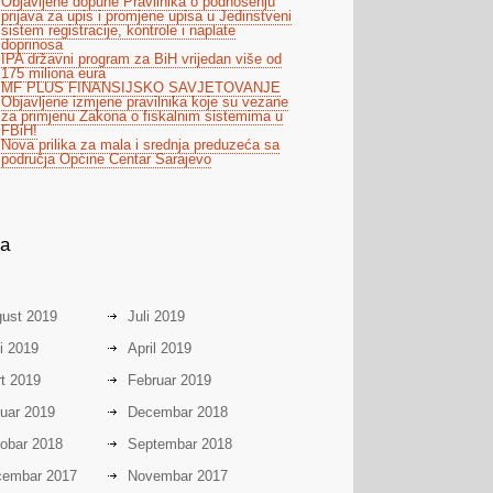
Objavljene dopune Pravilnika o podnošenju
prijava za upis i promjene upisa u Jedinstveni
sistem registracije, kontrole i naplate
doprinosa
IPA državni program za BiH vrijedan više od
175 miliona eura
MF PLUS FINANSIJSKO SAVJETOVANJE
Objavljene izmjene pravilnika koje su vezane
za primjenu Zakona o fiskalnim sistemima u
FBiH!
Nova prilika za mala i srednja preduzeća sa
područja Općine Centar Sarajevo
va
ust 2019
Juli 2019
i 2019
April 2019
t 2019
Februar 2019
uar 2019
Decembar 2018
obar 2018
Septembar 2018
embar 2017
Novembar 2017