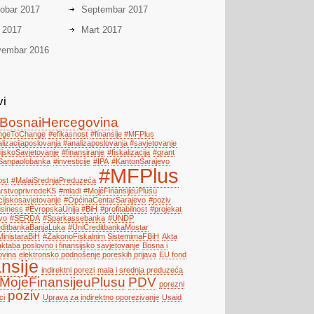
obar 2017
Septembar 2017
i 2017
Mart 2017
embar 2016
vi
BosnaiHercegovina
engeToChange
#efikasnost
#finansije #MFPlus
alizacijaposlovanja #analizaposlovanja #savjetovanje
ijskoSavjetovanje
#finansiranje
#fiskalizacija
#grant
Sanpaolobanka
#investicije
#IPA
#KantonSarajevo
#MFPlus
ost
#MalaiSrednjaPreduzeća
arstvoprivredeKS
#mladi
#MojeFinansijeuPlusu
cijskosavjetovanje
#OpćinaCentarSarajevo
#poziv
iness #EvropskaUnija #BiH
#profitabilnost
#projekat
vo
#SERDA
#Sparkassebanka
#UNDP
ditbankaBanjaLuka
#UniCreditbankaMostar
MinistaraBiH
#ZakonoFiskalnim SistemimaFBiH
Akta
ktaba poslovno i finansijsko savjetovanje
Bosna i
ovina
elektronsko podnošenje poreskih prijava
EU fond
ansije
indirektni porezi
mala i srednja preduzeća
MojeFinansijeuPlusu
PDV
porezni
poziv
ci
Uprava za indirektno oporezivanje
Usaid