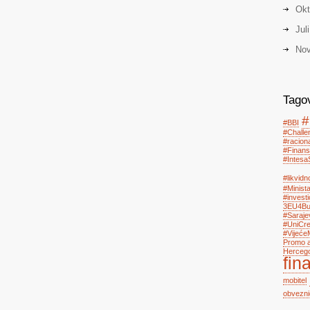
Okt
Jul
Nov
Tago
#
#BBI
#Chall
#racion
#Finans
#Intesa
#likvidn
#Minist
#investi
3EU4Bus
#Saraje
#UniCre
#Vijeće
Promo a
Herceg
fin
mobitel
obvezni