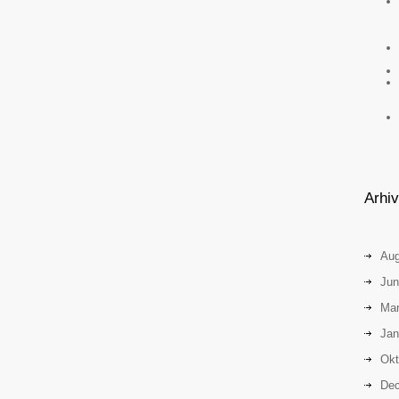
Arhi
Aug
Jun
Mar
Jan
Okt
Dec