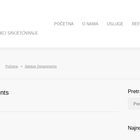
POČETNA
O NAMA
USLUGE
RE
Početna
Sidebar Departments
Pret
nts
Najno