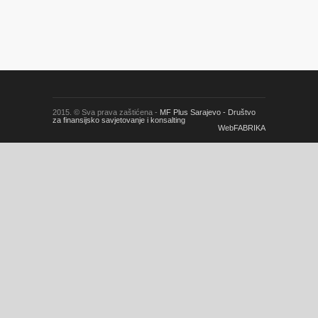
2015. © Sva prava zaštićena -
MF Plus Sarajevo - Društvo
za finansijsko savjetovanje i konsalting
WebFABRIKA