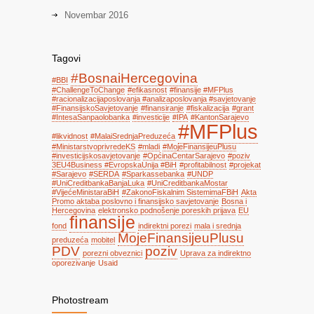
Novembar 2016
Tagovi
#BosnaiHercegovina
#BBI
#ChallengeToChange
#efikasnost
#finansije #MFPlus
#racionalizacijaposlovanja #analizaposlovanja #savjetovanje
#FinansijskoSavjetovanje
#finansiranje
#fiskalizacija
#grant
#IntesaSanpaolobanka
#investicije
#IPA
#KantonSarajevo
#MFPlus
#likvidnost
#MalaiSrednjaPreduzeća
#MinistarstvoprivredeKS
#mladi
#MojeFinansijeuPlusu
#investicijskosavjetovanje
#OpćinaCentarSarajevo
#poziv
3EU4Business #EvropskaUnija #BiH
#profitabilnost
#projekat
#Sarajevo
#SERDA
#Sparkassebanka
#UNDP
#UniCreditbankaBanjaLuka
#UniCreditbankaMostar
#VijećeMinistaraBiH
#ZakonoFiskalnim SistemimaFBiH
Akta
Promo aktaba poslovno i finansijsko savjetovanje
Bosna i
Hercegovina
elektronsko podnošenje poreskih prijava
EU
finansije
fond
indirektni porezi
mala i srednja
MojeFinansijeuPlusu
preduzeća
mobitel
PDV
poziv
porezni obveznici
Uprava za indirektno
oporezivanje
Usaid
Photostream