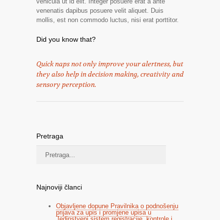
vehicula ut id elit. Integer posuere erat a ante
venenatis dapibus posuere velit aliquet. Duis
mollis, est non commodo luctus, nisi erat porttitor.
Did you know that?
Quick naps not only improve your alertness, but
they also help in decision making, creativity and
sensory perception.
Pretraga
Najnoviji članci
Objavljene dopune Pravilnika o podnošenju
prijava za upis i promjene upisa u
Jedinstveni sistem registracije, kontrole i