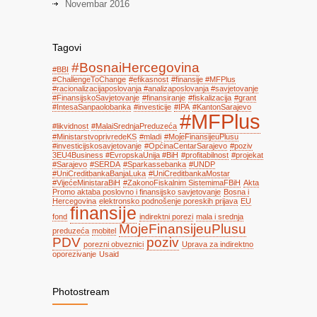
Novembar 2016
Tagovi
#BosnaiHercegovina
#BBI
#ChallengeToChange
#efikasnost
#finansije #MFPlus
#racionalizacijaposlovanja #analizaposlovanja #savjetovanje
#FinansijskoSavjetovanje
#finansiranje
#fiskalizacija
#grant
#IntesaSanpaolobanka
#investicije
#IPA
#KantonSarajevo
#MFPlus
#likvidnost
#MalaiSrednjaPreduzeća
#MinistarstvoprivredeKS
#mladi
#MojeFinansijeuPlusu
#investicijskosavjetovanje
#OpćinaCentarSarajevo
#poziv
3EU4Business #EvropskaUnija #BiH
#profitabilnost
#projekat
#Sarajevo
#SERDA
#Sparkassebanka
#UNDP
#UniCreditbankaBanjaLuka
#UniCreditbankaMostar
#VijećeMinistaraBiH
#ZakonoFiskalnim SistemimaFBiH
Akta
Promo aktaba poslovno i finansijsko savjetovanje
Bosna i
Hercegovina
elektronsko podnošenje poreskih prijava
EU
finansije
fond
indirektni porezi
mala i srednja
MojeFinansijeuPlusu
preduzeća
mobitel
PDV
poziv
porezni obveznici
Uprava za indirektno
oporezivanje
Usaid
Photostream