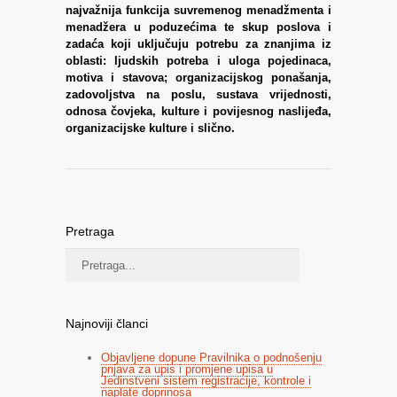
najvažnija funkcija suvremenog menadžmenta i
menadžera u poduzećima te skup poslova i
zadaća koji uključuju potrebu za znanjima iz
oblasti: ljudskih potreba i uloga pojedinaca,
motiva i stavova; organizacijskog ponašanja,
zadovoljstva na poslu, sustava vrijednosti,
odnosa čovjeka, kulture i povijesnog naslijeđa,
organizacijske kulture i slično.
Pretraga
Najnoviji članci
Objavljene dopune Pravilnika o podnošenju
prijava za upis i promjene upisa u
Jedinstveni sistem registracije, kontrole i
naplate doprinosa