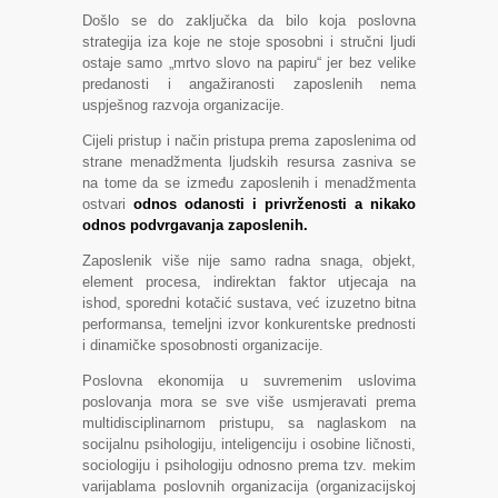
Došlo se do zaključka da bilo koja poslovna
strategija iza koje ne stoje sposobni i stručni ljudi
ostaje samo „mrtvo slovo na papiru“ jer bez velike
predanosti i angažiranosti zaposlenih nema
uspješnog razvoja organizacije.
Cijeli pristup i način pristupa prema zaposlenima od
strane menadžmenta ljudskih resursa zasniva se
na tome da se između zaposlenih i menadžmenta
ostvari
odnos odanosti i privrženosti a nikako
odnos podvrgavanja zaposlenih.
Zaposlenik više nije samo radna snaga, objekt,
element procesa, indirektan faktor utjecaja na
ishod, sporedni kotačić sustava, već izuzetno bitna
performansa, temeljni izvor konkurentske prednosti
i dinamičke sposobnosti organizacije.
Poslovna ekonomija u suvremenim uslovima
poslovanja mora se sve više usmjeravati prema
multidisciplinarnom pristupu, sa naglaskom na
socijalnu psihologiju, inteligenciju i osobine ličnosti,
sociologiju i psihologiju odnosno prema tzv. mekim
varijablama poslovnih organizacija (organizacijskoj