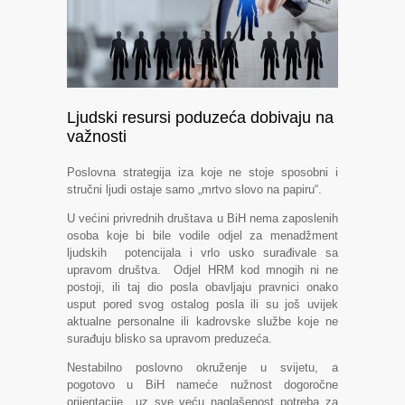
Ljudski resursi poduzeća dobivaju na
važnosti
Poslovna strategija iza koje ne stoje sposobni i
stručni ljudi ostaje samo „mrtvo slovo na papiru“.
U većini privrednih društava u BiH nema zaposlenih
osoba koje bi bile vodile odjel za menadžment
ljudskih potencijala i vrlo usko surađivale sa
upravom društva. Odjel HRM kod mnogih ni ne
postoji, ili taj dio posla obavljaju pravnici onako
usput pored svog ostalog posla ili su još uvijek
aktualne personalne ili kadrovske službe koje ne
surađuju blisko sa upravom preduzeća.
Nestabilno poslovno okruženje u svijetu, a
pogotovo u BiH nameće nužnost dogoročne
orijentacije uz sve veću naglašenost potreba za