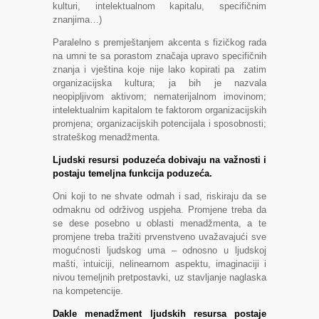
kulturi, intelektualnom kapitalu, specifičnim
znanjima…)
Paralelno s premještanjem akcenta s fizičkog rada
na umni te sa porastom značaja upravo specifičnih
znanja i vještina koje nije lako kopirati pa zatim
organizacijska kultura; ja bih je nazvala
neopipljivom aktivom; nematerijalnom imovinom;
intelektualnim kapitalom te faktorom organizacijskih
promjena; organizacijskih potencijala i sposobnosti;
strateškog menadžmenta.
Ljudski resursi poduzeća dobivaju na važnosti i
postaju temeljna funkcija poduzeća.
Oni koji to ne shvate odmah i sad, riskiraju da se
odmaknu od održivog uspjeha. Promjene treba da
se dese posebno u oblasti menadžmenta, a te
promjene treba tražiti prvenstveno uvažavajući sve
mogućnosti ljudskog uma – odnosno u ljudskoj
mašti, intuiciji, nelinearnom aspektu, imaginaciji i
nivou temeljnih pretpostavki, uz stavljanje naglaska
na kompetencije.
Dakle menadžment ljudskih resursa postaje