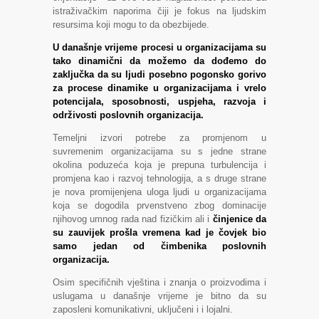
istraživačkim naporima čiji je fokus na ljudskim
resursima koji mogu to da obezbijede.
U današnje vrijeme procesi u organizacijama su
tako dinamični da možemo da dođemo do
zaključka da su ljudi posebno pogonsko gorivo
za procese dinamike u organizacijama i vrelo
potencijala, sposobnosti, uspjeha, razvoja i
održivosti poslovnih organizacija.
Temeljni izvori potrebe za promjenom u
suvremenim organizacijama su s jedne strane
okolina poduzeća koja je prepuna turbulencija i
promjena kao i razvoj tehnologija, a s druge strane
je nova promijenjena uloga ljudi u organizacijama
koja se dogodila prvenstveno zbog dominacije
njihovog umnog rada nad fizičkim ali i
činjenice da
su zauvijek prošla vremena kad je čovjek bio
samo jedan od čimbenika poslovnih
organizacija.
Osim specifičnih vještina i znanja o proizvodima i
uslugama u današnje vrijeme je bitno da su
zaposleni komunikativni, uključeni i i lojalni.