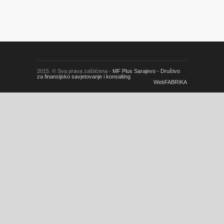
2015. © Sva prava zaštićena -
MF Plus Sarajevo - Društvo
za finansijsko savjetovanje i konsalting
WebFABRIKA