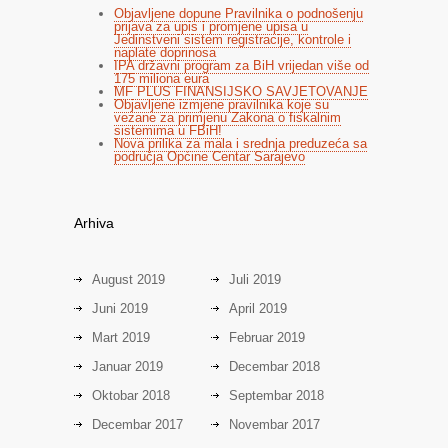
Objavljene dopune Pravilnika o podnošenju
prijava za upis i promjene upisa u
Jedinstveni sistem registracije, kontrole i
naplate doprinosa
IPA državni program za BiH vrijedan više od
175 miliona eura
MF PLUS FINANSIJSKO SAVJETOVANJE
Objavljene izmjene pravilnika koje su
vezane za primjenu Zakona o fiskalnim
sistemima u FBiH!
Nova prilika za mala i srednja preduzeća sa
područja Općine Centar Sarajevo
Arhiva
August 2019
Juli 2019
Juni 2019
April 2019
Mart 2019
Februar 2019
Januar 2019
Decembar 2018
Oktobar 2018
Septembar 2018
Decembar 2017
Novembar 2017