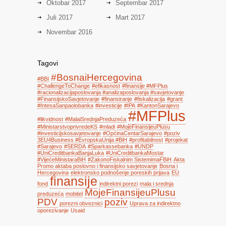
Oktobar 2017
Septembar 2017
Juli 2017
Mart 2017
Novembar 2016
Tagovi
#BosnaiHercegovina
#BBI
#ChallengeToChange
#efikasnost
#finansije #MFPlus
#racionalizacijaposlovanja #analizaposlovanja #savjetovanje
#FinansijskoSavjetovanje
#finansiranje
#fiskalizacija
#grant
#IntesaSanpaolobanka
#investicije
#IPA
#KantonSarajevo
#MFPlus
#likvidnost
#MalaiSrednjaPreduzeća
#MinistarstvoprivredeKS
#mladi
#MojeFinansijeuPlusu
#investicijskosavjetovanje
#OpćinaCentarSarajevo
#poziv
3EU4Business #EvropskaUnija #BiH
#profitabilnost
#projekat
#Sarajevo
#SERDA
#Sparkassebanka
#UNDP
#UniCreditbankaBanjaLuka
#UniCreditbankaMostar
#VijećeMinistaraBiH
#ZakonoFiskalnim SistemimaFBiH
Akta
Promo aktaba poslovno i finansijsko savjetovanje
Bosna i
Hercegovina
elektronsko podnošenje poreskih prijava
EU
finansije
fond
indirektni porezi
mala i srednja
MojeFinansijeuPlusu
preduzeća
mobitel
PDV
poziv
porezni obveznici
Uprava za indirektno
oporezivanje
Usaid