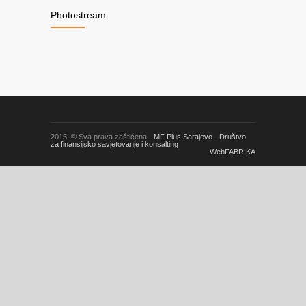
Photostream
2015. © Sva prava zaštićena -
MF Plus Sarajevo - Društvo
za finansijsko savjetovanje i konsalting
WebFABRIKA