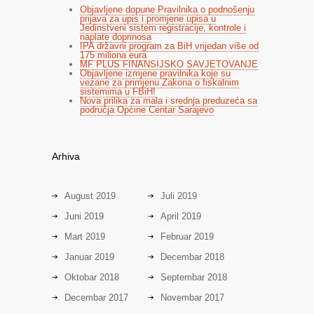
Objavljene dopune Pravilnika o podnošenju
prijava za upis i promjene upisa u
Jedinstveni sistem registracije, kontrole i
naplate doprinosa
IPA državni program za BiH vrijedan više od
175 miliona eura
MF PLUS FINANSIJSKO SAVJETOVANJE
Objavljene izmjene pravilnika koje su
vezane za primjenu Zakona o fiskalnim
sistemima u FBiH!
Nova prilika za mala i srednja preduzeća sa
područja Općine Centar Sarajevo
Arhiva
August 2019
Juli 2019
Juni 2019
April 2019
Mart 2019
Februar 2019
Januar 2019
Decembar 2018
Oktobar 2018
Septembar 2018
Decembar 2017
Novembar 2017