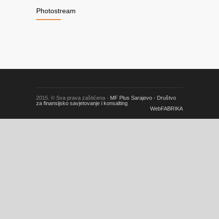
Photostream
2015. © Sva prava zaštićena -
MF Plus Sarajevo - Društvo
za finansijsko savjetovanje i konsalting
WebFABRIKA