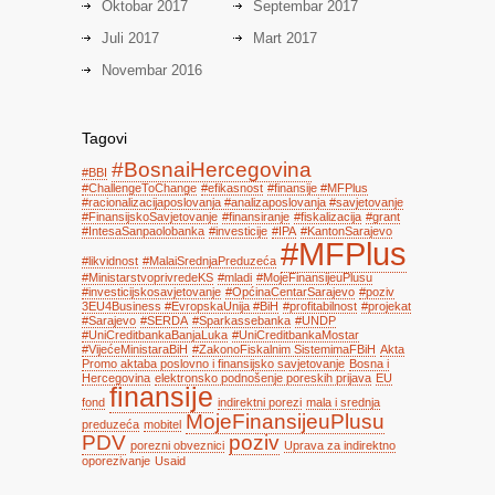
Oktobar 2017
Septembar 2017
Juli 2017
Mart 2017
Novembar 2016
Tagovi
#BosnaiHercegovina
#BBI
#ChallengeToChange
#efikasnost
#finansije #MFPlus
#racionalizacijaposlovanja #analizaposlovanja #savjetovanje
#FinansijskoSavjetovanje
#finansiranje
#fiskalizacija
#grant
#IntesaSanpaolobanka
#investicije
#IPA
#KantonSarajevo
#MFPlus
#likvidnost
#MalaiSrednjaPreduzeća
#MinistarstvoprivredeKS
#mladi
#MojeFinansijeuPlusu
#investicijskosavjetovanje
#OpćinaCentarSarajevo
#poziv
3EU4Business #EvropskaUnija #BiH
#profitabilnost
#projekat
#Sarajevo
#SERDA
#Sparkassebanka
#UNDP
#UniCreditbankaBanjaLuka
#UniCreditbankaMostar
#VijećeMinistaraBiH
#ZakonoFiskalnim SistemimaFBiH
Akta
Promo aktaba poslovno i finansijsko savjetovanje
Bosna i
Hercegovina
elektronsko podnošenje poreskih prijava
EU
finansije
fond
indirektni porezi
mala i srednja
MojeFinansijeuPlusu
preduzeća
mobitel
PDV
poziv
porezni obveznici
Uprava za indirektno
oporezivanje
Usaid