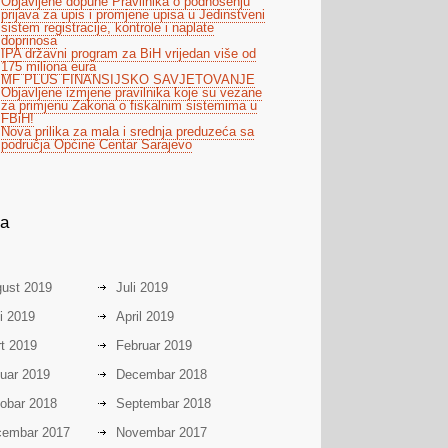
Objavljene dopune Pravilnika o podnošenju
prijava za upis i promjene upisa u Jedinstveni
sistem registracije, kontrole i naplate
doprinosa
IPA državni program za BiH vrijedan više od
175 miliona eura
MF PLUS FINANSIJSKO SAVJETOVANJE
Objavljene izmjene pravilnika koje su vezane
za primjenu Zakona o fiskalnim sistemima u
FBiH!
Nova prilika za mala i srednja preduzeća sa
područja Općine Centar Sarajevo
va
ust 2019
Juli 2019
i 2019
April 2019
t 2019
Februar 2019
uar 2019
Decembar 2018
obar 2018
Septembar 2018
embar 2017
Novembar 2017