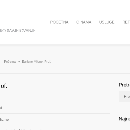
POČETNA
O NAMA
USLUGE
RE
Početna
Earlene Milone, Prof.
Pret
of.
st
Najno
icine