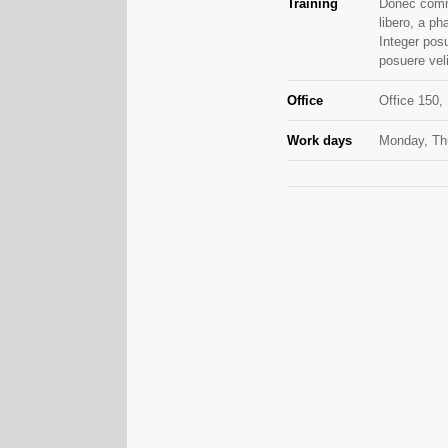
Training
Donec commo
libero, a ph
Integer pos
posuere veli
Office
Office 150, 
Work days
Monday, Th