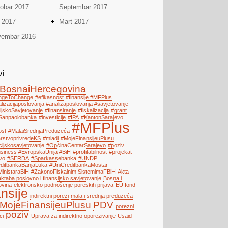
obar 2017
Septembar 2017
i 2017
Mart 2017
embar 2016
vi
BosnaiHercegovina
engeToChange
#efikasnost
#finansije #MFPlus
alizacijaposlovanja #analizaposlovanja #savjetovanje
ijskoSavjetovanje
#finansiranje
#fiskalizacija
#grant
Sanpaolobanka
#investicije
#IPA
#KantonSarajevo
#MFPlus
ost
#MalaiSrednjaPreduzeća
arstvoprivredeKS
#mladi
#MojeFinansijeuPlusu
cijskosavjetovanje
#OpćinaCentarSarajevo
#poziv
iness #EvropskaUnija #BiH
#profitabilnost
#projekat
vo
#SERDA
#Sparkassebanka
#UNDP
ditbankaBanjaLuka
#UniCreditbankaMostar
MinistaraBiH
#ZakonoFiskalnim SistemimaFBiH
Akta
ktaba poslovno i finansijsko savjetovanje
Bosna i
ovina
elektronsko podnošenje poreskih prijava
EU fond
ansije
indirektni porezi
mala i srednja preduzeća
MojeFinansijeuPlusu
PDV
porezni
poziv
ci
Uprava za indirektno oporezivanje
Usaid