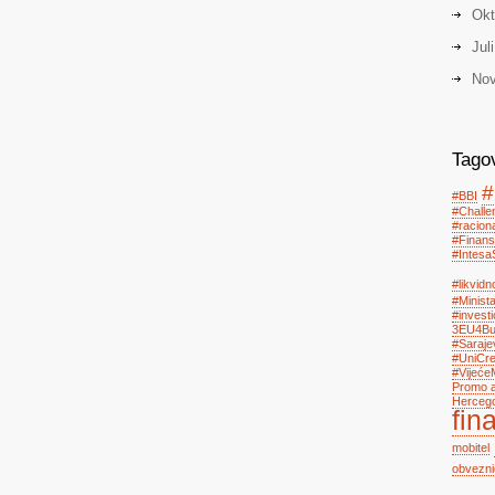
Okt
Jul
Nov
Tago
#
#BBI
#Chall
#racion
#Finans
#Intesa
#likvidn
#Minist
#investi
3EU4Bus
#Saraje
#UniCre
#Vijeće
Promo a
Herceg
fin
mobitel
obvezni