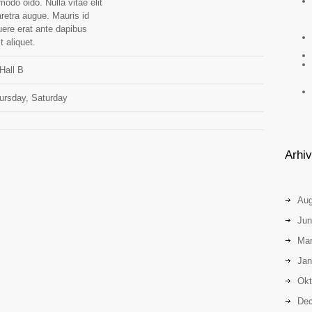
do oido. Nulla vitae elit
aretra augue. Mauris id
uere erat ante dapibus
t aliquet.
Hall B
ursday, Saturday
Arhi
Aug
Jun
Mar
Jan
Okt
Dec