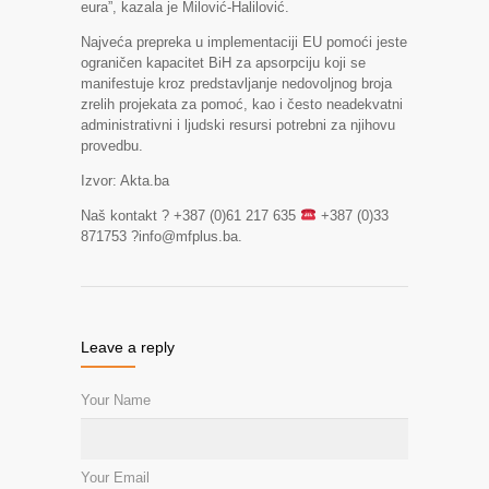
eura”, kazala je Milović-Halilović.
Najveća prepreka u implementaciji EU pomoći jeste
ograničen kapacitet BiH za apsorpciju koji se
manifestuje kroz predstavljanje nedovoljnog broja
zrelih projekata za pomoć, kao i često neadekvatni
administrativni i ljudski resursi potrebni za njihovu
provedbu.
Izvor: Akta.ba
Naš kontakt ? +387 (0)61 217 635
+387 (0)33
871753 ?info@mfplus.ba.
Leave a reply
Your Name
Your Email