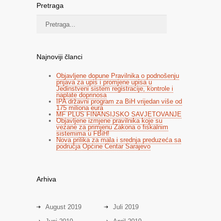
Pretraga
Najnoviji članci
Objavljene dopune Pravilnika o podnošenju
prijava za upis i promjene upisa u
Jedinstveni sistem registracije, kontrole i
naplate doprinosa
IPA državni program za BiH vrijedan više od
175 miliona eura
MF PLUS FINANSIJSKO SAVJETOVANJE
Objavljene izmjene pravilnika koje su
vezane za primjenu Zakona o fiskalnim
sistemima u FBiH!
Nova prilika za mala i srednja preduzeća sa
područja Općine Centar Sarajevo
Arhiva
August 2019
Juli 2019