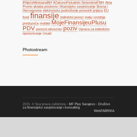
#VijećeMinistaraBiH
#ZakonoFiskalnim SistemimaFBiH
Akta
Promo aktaba poslovno i finansijsko savjetovanje
Bosna i
Hercegovina
elektronsko podnošenje poreskih prijava
EU
finansije
fond
indirektni porezi
mala i srednja
MojeFinansijeuPlusu
preduzeća
mobitel
PDV
poziv
porezni obveznici
Uprava za indirektno
oporezivanje
Usaid
Photostream
2015. © Sva prava zaštićena -
MF Plus Sarajevo - Društvo
za finansijsko savjetovanje i konsalting
WebFABRIKA