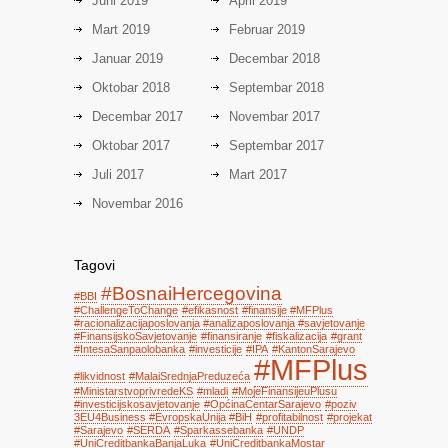
Juni 2019
April 2019
Mart 2019
Februar 2019
Januar 2019
Decembar 2018
Oktobar 2018
Septembar 2018
Decembar 2017
Novembar 2017
Oktobar 2017
Septembar 2017
Juli 2017
Mart 2017
Novembar 2016
Tagovi
#BosnaiHercegovina
#BBI
#ChallengeToChange
#efikasnost
#finansije #MFPlus
#racionalizacijaposlovanja #analizaposlovanja #savjetovanje
#FinansijskoSavjetovanje
#finansiranje
#fiskalizacija
#grant
#IntesaSanpaolobanka
#investicije
#IPA
#KantonSarajevo
#MFPlus
#likvidnost
#MalaiSrednjaPreduzeća
#MinistarstvoprivredeKS
#mladi
#MojeFinansijeuPlusu
#investicijskosavjetovanje
#OpćinaCentarSarajevo
#poziv
3EU4Business #EvropskaUnija #BiH
#profitabilnost
#projekat
#Sarajevo
#SERDA
#Sparkassebanka
#UNDP
#UniCreditbankaBanjaLuka
#UniCreditbankaMostar