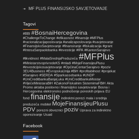
MF PLUS FINANSIJSKO SAVJETOVANJE
Objavljene izmjene pravilnika koje su vezane za
Tagovi
primjenu Zakona o fiskalnim sistemima u FBiH!
#BosnaiHercegovina
#BBI
#ChallengeToChange
#efikasnost
#finansije #MFPlus
Nova prilika za mala i srednja preduzeća sa
#racionalizacijaposlovanja #analizaposlovanja #savjetovanje
područja Općine Centar Sarajevo
#FinansijskoSavjetovanje
#finansiranje
#fiskalizacija
#grant
#IntesaSanpaolobanka
#investicije
#IPA
#KantonSarajevo
#MFPlus
#likvidnost
#MalaiSrednjaPreduzeća
#MinistarstvoprivredeKS
#mladi
#MojeFinansijeuPlusu
#investicijskosavjetovanje
#OpćinaCentarSarajevo
#poziv
3EU4Business #EvropskaUnija #BiH
#profitabilnost
#projekat
#Sarajevo
#SERDA
#Sparkassebanka
#UNDP
#UniCreditbankaBanjaLuka
#UniCreditbankaMostar
#VijećeMinistaraBiH
#ZakonoFiskalnim SistemimaFBiH
Akta
Promo aktaba poslovno i finansijsko savjetovanje
Bosna i
Hercegovina
elektronsko podnošenje poreskih prijava
EU
finansije
fond
indirektni porezi
mala i srednja
MojeFinansijeuPlusu
preduzeća
mobitel
PDV
poziv
porezni obveznici
Uprava za indirektno
oporezivanje
Usaid
Facebook