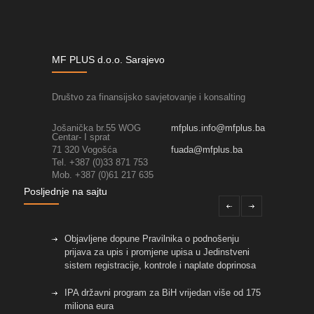
MF PLUS d.o.o. Sarajevo
Društvo za finansijsko savjetovanje i konsalting
Jošanička br.55 WOG
mfplus.info@mfplus.ba
Centar- I sprat
71 320 Vogošća
fuada@mfplus.ba
Tel. +387 (0)33 871 753
Mob. +387 (0)61 217 635
Posljednje na sajtu
Objavljene dopune Pravilnika o podnošenju
prijava za upis i promjene upisa u Jedinstveni
sistem registracije, kontrole i naplate doprinosa
IPA državni program za BiH vrijedan više od 175
miliona eura