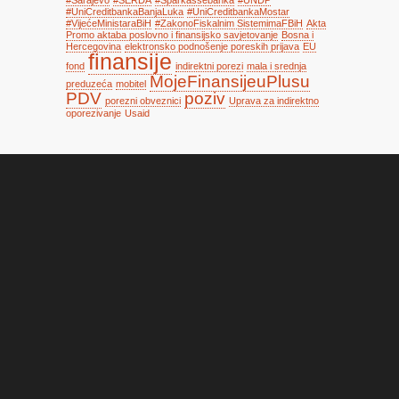
#UniCreditbankaBanjaLuka
#UniCreditbankaMostar
#VijećeMinistaraBiH
#ZakonoFiskalnim SistemimaFBiH
Akta
Promo aktaba poslovno i finansijsko savjetovanje
Bosna i
Hercegovina
elektronsko podnošenje poreskih prijava
EU
finansije
fond
indirektni porezi
mala i srednja
MojeFinansijeuPlusu
preduzeća
mobitel
PDV
poziv
porezni obveznici
Uprava za indirektno
oporezivanje
Usaid