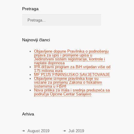
Pretraga
Najnoviji članci
Objavljene dopune Pravilnika o podnošenju
prijava za upis i promjene upisa u
Jedinstveni sistem registracije, kontrole i
naplate doprinosa
IPA državni program za BiH vrijedan više od
175 miliona eura
MF PLUS FINANSIJSKO SAVJETOVANJE
Objavljene izmjene pravilnika koje su
vezane za primjenu Zakona o fiskalnim
sistemima u FBiH!
Nova prilika za mala i srednja preduzeća sa
područja Općine Centar Sarajevo
Arhiva
August 2019
Juli 2019