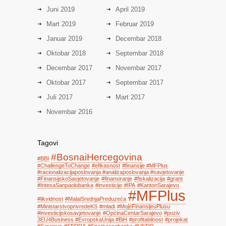
Juni 2019
April 2019
Mart 2019
Februar 2019
Januar 2019
Decembar 2018
Oktobar 2018
Septembar 2018
Decembar 2017
Novembar 2017
Oktobar 2017
Septembar 2017
Juli 2017
Mart 2017
Novembar 2016
Tagovi
#BosnaiHercegovina
#BBI
#ChallengeToChange
#efikasnost
#finansije #MFPlus
#racionalizacijaposlovanja #analizaposlovanja #savjetovanje
#FinansijskoSavjetovanje
#finansiranje
#fiskalizacija
#grant
#IntesaSanpaolobanka
#investicije
#IPA
#KantonSarajevo
#MFPlus
#likvidnost
#MalaiSrednjaPreduzeća
#MinistarstvoprivredeKS
#mladi
#MojeFinansijeuPlusu
#investicijskosavjetovanje
#OpćinaCentarSarajevo
#poziv
3EU4Business #EvropskaUnija #BiH
#profitabilnost
#projekat
#Sarajevo
#SERDA
#Sparkassebanka
#UNDP