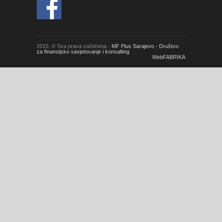
2015. © Sva prava zaštićena -
MF Plus Sarajevo - Društvo
za finansijsko savjetovanje i konsalting
WebFABRIKA