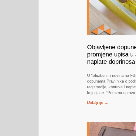
Objavljene dopune 
promjene upisa u J
naplate doprinosa
U “Službenim novinama FBiH”
dopunama Pravilnika o podn
registracije, kontrole i napl
koji glase: “Porezna uprava
Detaljnije →