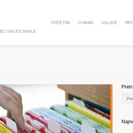
POČETNA
O NAMA
USLUGE
RE
Pret
Najno