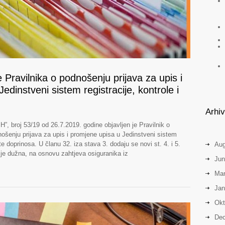
Pravilnika o podnošenju prijava za upis i
edinstveni sistem registracije, kontrole i
Arhi
, broj 53/19 od 26.7.2019. godine objavljen je Pravilnik o
ošenju prijava za upis i promjene upisa u Jedinstveni sistem
ate doprinosa. U članu 32. iza stava 3. dodaju se novi st. 4. i 5.
Aug
 je dužna, na osnovu zahtjeva osiguranika iz
Jun
Mar
Jan
Okt
Dec