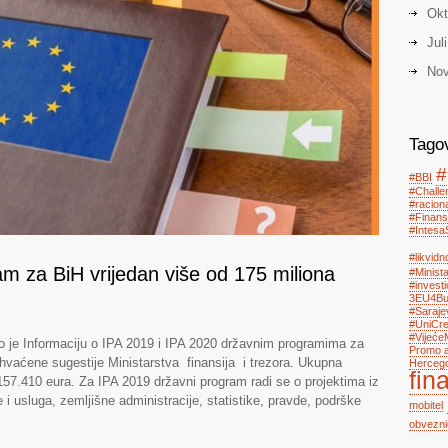
Okt
Jul
Nov
Tago
#
#BBI
#Chall
#racion
#Finans
#Intesa
#likvidn
am za BiH vrijedan više od 175 miliona
#Minist
#investi
3EU4Bus
#Saraje
#UniCre
#Vijeće
lo je Informaciju o IPA 2019 i IPA 2020 državnim programima za
Promo a
hvaćene sugestije Ministarstva finansija i trezora. Ukupna
Herceg
fin
157.410 eura. Za IPA 2019 državni program radi se o projektima iz
 i usluga, zemljišne administracije, statistike, pravde, podrške
mobitel
obvezni