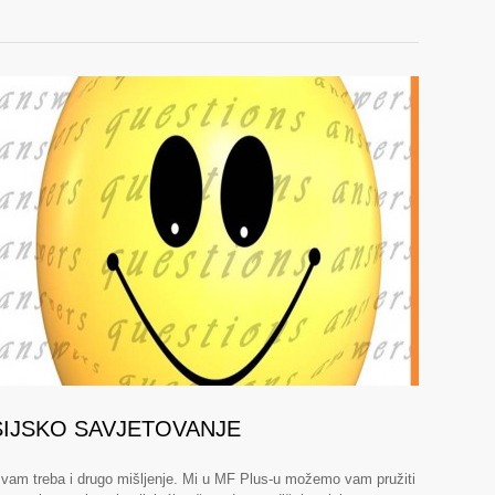
SIJSKO SAVJETOVANJE
am treba i drugo mišljenje. Mi u MF Plus-u možemo vam pružiti