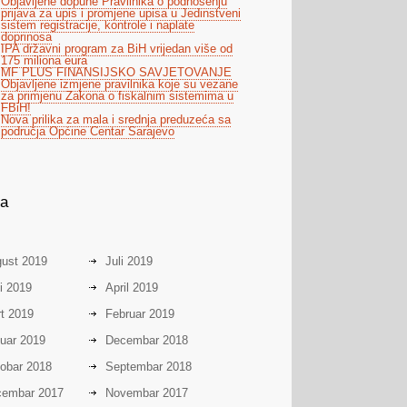
Objavljene dopune Pravilnika o podnošenju
prijava za upis i promjene upisa u Jedinstveni
sistem registracije, kontrole i naplate
doprinosa
IPA državni program za BiH vrijedan više od
175 miliona eura
MF PLUS FINANSIJSKO SAVJETOVANJE
Objavljene izmjene pravilnika koje su vezane
za primjenu Zakona o fiskalnim sistemima u
FBiH!
Nova prilika za mala i srednja preduzeća sa
područja Općine Centar Sarajevo
va
ust 2019
Juli 2019
i 2019
April 2019
t 2019
Februar 2019
uar 2019
Decembar 2018
obar 2018
Septembar 2018
embar 2017
Novembar 2017