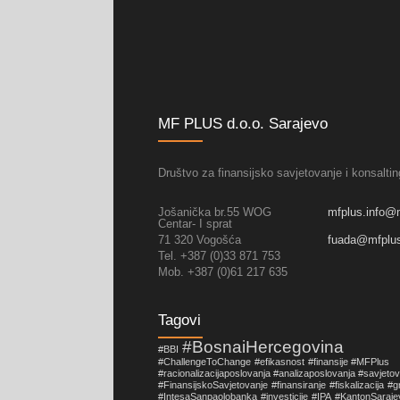
MF PLUS d.o.o. Sarajevo
Društvo za finansijsko savjetovanje i konsaltin
Jošanička br.55 WOG
mfplus.info@
Centar- I sprat
71 320 Vogošća
fuada@mfplu
Tel. +387 (0)33 871 753
Mob. +387 (0)61 217 635
Tagovi
#BosnaiHercegovina
#BBI
#ChallengeToChange
#efikasnost
#finansije #MFPlus
#racionalizacijaposlovanja #analizaposlovanja #savjeto
#FinansijskoSavjetovanje
#finansiranje
#fiskalizacija
#g
#IntesaSanpaolobanka
#investicije
#IPA
#KantonSaraje