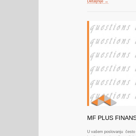
Detaljnije →
MF PLUS FINAN
U vašem poslovanju često v