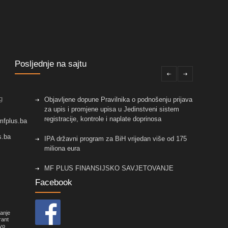
Posljednje na sajtu
g
Objavljene dopune Pravilnika o podnošenju prijava
za upis i promjene upisa u Jedinstveni sistem
registracije, kontrole i naplate doprinosa
mfplus.ba
s.ba
IPA državni program za BiH vrijedan više od 175
miliona eura
MF PLUS FINANSIJSKO SAVJETOVANJE
Facebook
Objavljene izmjene pravilnika koje su vezane za
primjenu Zakona o fiskalnim sistemima u FBiH!
vanje
Nova prilika za mala i srednja preduzeća sa
rant
vo
područja Općine Centar Sarajevo