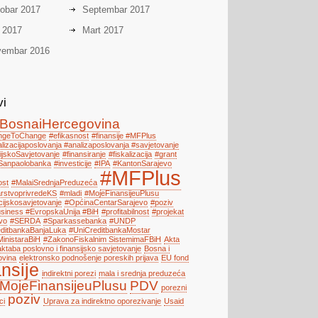
obar 2017
Septembar 2017
i 2017
Mart 2017
embar 2016
vi
BosnaiHercegovina
engeToChange
#efikasnost
#finansije #MFPlus
alizacijaposlovanja #analizaposlovanja #savjetovanje
ijskoSavjetovanje
#finansiranje
#fiskalizacija
#grant
Sanpaolobanka
#investicije
#IPA
#KantonSarajevo
#MFPlus
ost
#MalaiSrednjaPreduzeća
arstvoprivredeKS
#mladi
#MojeFinansijeuPlusu
cijskosavjetovanje
#OpćinaCentarSarajevo
#poziv
iness #EvropskaUnija #BiH
#profitabilnost
#projekat
vo
#SERDA
#Sparkassebanka
#UNDP
ditbankaBanjaLuka
#UniCreditbankaMostar
MinistaraBiH
#ZakonoFiskalnim SistemimaFBiH
Akta
ktaba poslovno i finansijsko savjetovanje
Bosna i
ovina
elektronsko podnošenje poreskih prijava
EU fond
ansije
indirektni porezi
mala i srednja preduzeća
MojeFinansijeuPlusu
PDV
porezni
poziv
ci
Uprava za indirektno oporezivanje
Usaid