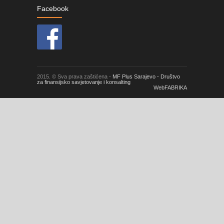
Facebook
2015. © Sva prava zaštićena -
MF Plus Sarajevo - Društvo
za finansijsko savjetovanje i konsalting
WebFABRIKA