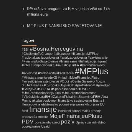
IPA državni program za BiH vrijedan više od 175
miliona eura
MF PLUS FINANSIJSKO SAVJETOVANJE
Objavljene izmjene pravilnika koje su vezane za
Tagovi
primjenu Zakona o fiskalnim sistemima u FBiH!
#BosnaiHercegovina
#BBI
#ChallengeToChange
#efikasnost
#finansije #MFPlus
Nova prilika za mala i srednja preduzeća sa
#racionalizacijaposlovanja #analizaposlovanja #savjetovanje
područja Općine Centar Sarajevo
#FinansijskoSavjetovanje
#finansiranje
#fiskalizacija
#grant
#IntesaSanpaolobanka
#investicije
#IPA
#KantonSarajevo
#MFPlus
#likvidnost
#MalaiSrednjaPreduzeća
#MinistarstvoprivredeKS
#mladi
#MojeFinansijeuPlusu
#investicijskosavjetovanje
#OpćinaCentarSarajevo
#poziv
3EU4Business #EvropskaUnija #BiH
#profitabilnost
#projekat
#Sarajevo
#SERDA
#Sparkassebanka
#UNDP
#UniCreditbankaBanjaLuka
#UniCreditbankaMostar
#VijećeMinistaraBiH
#ZakonoFiskalnim SistemimaFBiH
Akta
Promo aktaba poslovno i finansijsko savjetovanje
Bosna i
Hercegovina
elektronsko podnošenje poreskih prijava
EU
finansije
fond
indirektni porezi
mala i srednja
MojeFinansijeuPlusu
preduzeća
mobitel
PDV
poziv
porezni obveznici
Uprava za indirektno
oporezivanje
Usaid